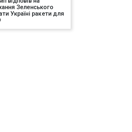
мп відповів на
хання Зеленського
ати Україні ракети для
О