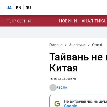
UA
EN
RU
НОВИНИ
АНАЛІТИКА
ПТ, 07 СЕРПНЯ
Головна
»
Аналітика
»
Статті
Тайвань не 
Китая
16:36 23.03.2006 Чт
RBC.UA
Не витрачай час на шум!
Google