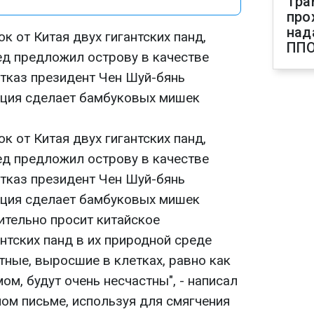
Тра
про
над
к от Китая двух гигантских панд,
ПП
д предложил острову в качестве
отказ президент Чен Шуй-бянь
ация сделает бамбуковых мишек
к от Китая двух гигантских панд,
д предложил острову в качестве
отказ президент Чен Шуй-бянь
ация сделает бамбуковых мишек
ительно просит китайское
нтских панд в их природной среде
тные, выросшие в клетках, равно как
м, будут очень несчастны", - написал
ном письме, используя для смягчения