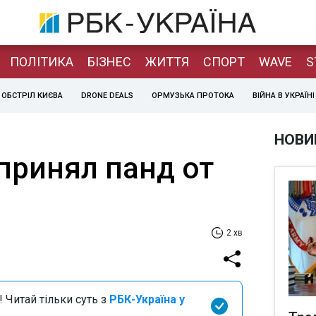
ПОЛІТИКА
БІЗНЕС
ЖИТТЯ
СПОРТ
WAVE
S
ОБСТРІЛ КИЄВА
DRONE DEALS
ОРМУЗЬКА ПРОТОКА
ВІЙНА В УКРАЇНІ
НОВИ
принял панд от
2 хв
 Читай тільки суть з
РБК-Україна у