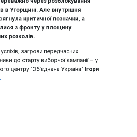
 переважно через розблокування
в в Угорщині. Але внутрішня
сягнула критичної позначки, а
илися з фронту у площину
их розколів.
успіхів, загрози передчасних
ники до старту виборчої кампанії – у
ого центру "Об’єднана Україна"
Ігоря
.