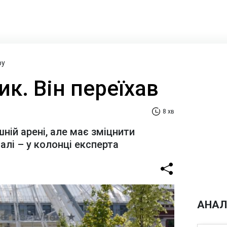
ру
ик. Він переїхав
8 хв
шній арені, але має зміцнити
алі – у колонці експерта
АНАЛ