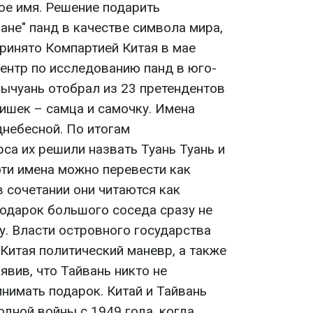
ое имя. Решение подарить
ане" панд в качестве символа мира,
ринято Компартией Китая в мае
центр по исследованию панд в юго-
ычуань отобрал из 23 претендентов
ишек – самца и самочку. Имена
небесной. По итогам
са их решили назвать Туань Туань и
эти имена можно перевести как
в сочетании они читаются как
 Подарок большого соседа сразу не
у. Власти островного государства
Китая политический маневр, а также
явив, что Тайвань никто не
инимать подарок. Китай и Тайвань
одной войны с 1949 года, когда