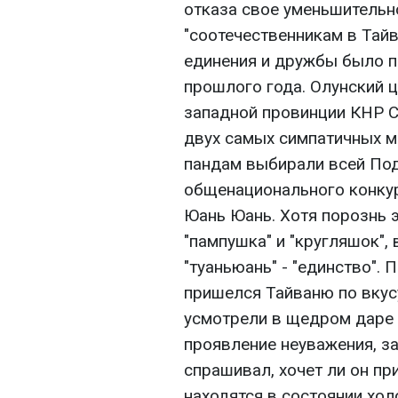
отказа свое уменьшительн
"соотечественникам в Тайв
единения и дружбы было п
прошлого года. Олунский 
западной провинции КНР С
двух самых симпатичных м
пандам выбирали всей Под
общенационального конкур
Юань Юань. Хотя порознь 
"пампушка" и "кругляшок", 
"туаньюань" - "единство".
пришелся Тайваню по вкус
усмотрели в щедром даре 
проявление неуважения, за
спрашивал, хочет ли он пр
находятся в состоянии хол