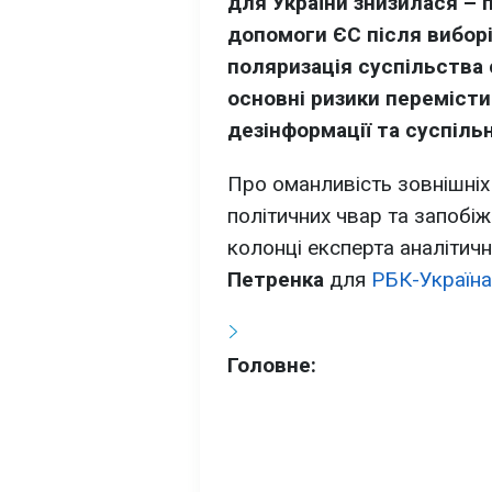
для України знизилася –
допомоги ЄС після виборі
поляризація суспільства 
основні ризики переміст
дезінформації та суспільн
Про оманливість зовнішніх 
політичних чвар та запобіж
колонці експерта аналітичн
Петренка
для
РБК-Україна
Головне: