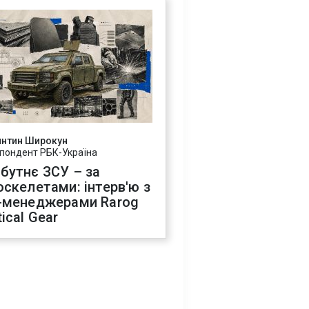
янтин Широкун
пондент РБК-Україна
бутнє ЗСУ – за
оскелетами: інтерв'ю з
-менеджерами Rarog
ical Gear