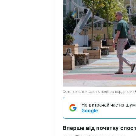
Фото: як впливають події за кордоном (
Не витрачай час на шум!
Google
Вперше від початку спос