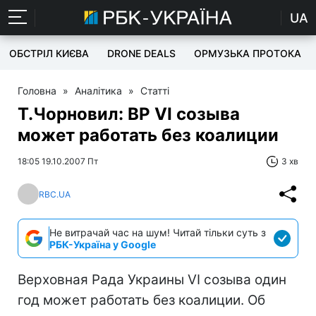
UA
ОБСТРІЛ КИЄВА
DRONE DEALS
ОРМУЗЬКА ПРОТОКА
Головна
»
Аналітика
»
Статті
Т.Чорновил: ВР VI созыва
может работать без коалиции
18:05 19.10.2007 Пт
3 хв
RBC.UA
Не витрачай час на шум! Читай тільки суть з
РБК-Україна у Google
Верховная Рада Украины VI созыва один
год может работать без коалиции. Об