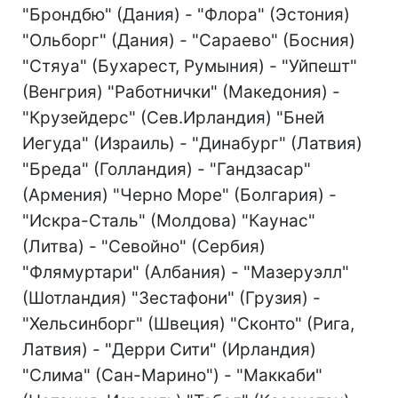
"Брондбю" (Дания) - "Флора" (Эстония)
"Ольборг" (Дания) - "Сараево" (Босния)
"Стяуа" (Бухарест, Румыния) - "Уйпешт"
(Венгрия) "Работнички" (Македония) -
"Крузейдерс" (Сев.Ирландия) "Бней
Иегуда" (Израиль) - "Динабург" (Латвия)
"Бреда" (Голландия) - "Гандзасар"
(Армения) "Черно Море" (Болгария) -
"Искра-Сталь" (Молдова) "Каунас"
(Литва) - "Севойно" (Сербия)
"Флямуртари" (Албания) - "Мазеруэлл"
(Шотландия) "Зестафони" (Грузия) -
"Хельсинборг" (Швеция) "Сконто" (Рига,
Латвия) - "Дерри Сити" (Ирландия)
"Слима" (Сан-Марино") - "Маккаби"