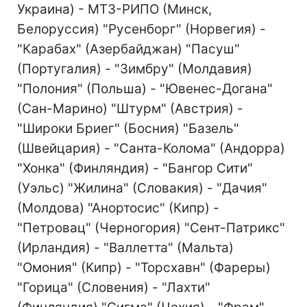
Украина) - МТЗ-РИПО (Минск,
Белоруссия) "Русенборг" (Норвегия) -
"Карабах" (Азербайджан) "Пасуш"
(Португалия) - "Зимбру" (Молдавия)
"Полония" (Польша) - "Ювенес-Догана"
(Сан-Марино) "Штурм" (Австрия) -
"Широки Бриег" (Босния) "Базель"
(Швейцария) - "Санта-Колома" (Андорра)
"Хонка" (Финляндия) - "Бангор Сити"
(Уэльс) "Жилина" (Словакия) - "Дачия"
(Молдова) "Анортосис" (Кипр) -
"Петровац" (Черногория) "Сент-Патрикс"
(Ирландия) - "Валлетта" (Мальта)
"Омония" (Кипр) - "Торсхавн" (Фареры)
"Горица" (Словения) - "Лахти"