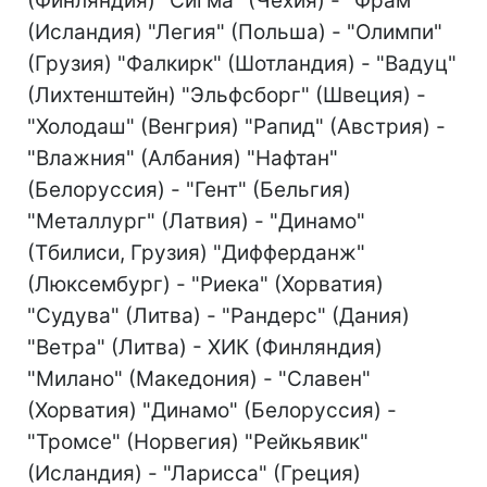
(Финляндия) "Сигма" (Чехия) - "Фрам"
(Исландия) "Легия" (Польша) - "Олимпи"
(Грузия) "Фалкирк" (Шотландия) - "Вадуц"
(Лихтенштейн) "Эльфсборг" (Швеция) -
"Холодаш" (Венгрия) "Рапид" (Австрия) -
"Влажния" (Албания) "Нафтан"
(Белоруссия) - "Гент" (Бельгия)
"Металлург" (Латвия) - "Динамо"
(Тбилиси, Грузия) "Дифферданж"
(Люксембург) - "Риека" (Хорватия)
"Судува" (Литва) - "Рандерс" (Дания)
"Ветра" (Литва) - ХИК (Финляндия)
"Милано" (Македония) - "Славен"
(Хорватия) "Динамо" (Белоруссия) -
"Тромсе" (Норвегия) "Рейкьявик"
(Исландия) - "Ларисса" (Греция)