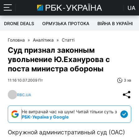
UA
DRONE DEALS
ОРМУЗЬКА ПРОТОКА
ВІЙНА В УКРАЇНІ
Головна
»
Аналітика
»
Статті
Суд признал законным
увольнение Ю.Еханурова с
поста министра обороны
11:16 10.07.2009 Пт
3 хв
RBC.UA
Не витрачай час на шум! Читай тільки суть з
РБК-Україна у Google
Окружной административный суд (ОАС)