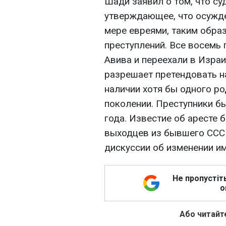
Шади заявил о том, что су
утверждающее, что осужде
мере евреями, таким обра
преступлений. Все восемь 
Авива и переехали в Израи
разрешает претендовать н
наличии хотя бы одного р
поколении. Преступники б
года. Известие об аресте 
выходцев из бывшего СССР
дискуссии об изменении и
Не пропустіт
о
Або читайте