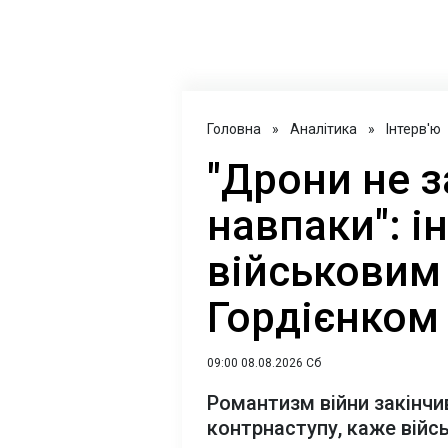
Головна
»
Аналітика
»
Інтерв'ю
"Дрони не з
навпаки": і
військови
Гордієнком
09:00 08.08.2026 Сб
Романтизм війни закінчи
контрнаступу, каже вій