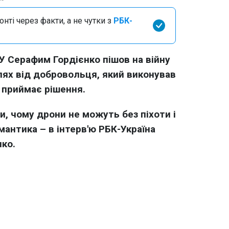
нті через факти, а не чутки з
РБК-
 Серафим Гордієнко пішов на війну
шлях від добровольця, який виконував
 приймає рішення.
и, чому дрони не можуть без піхоти і
мантика – в інтерв'ю РБК-Україна
нко.