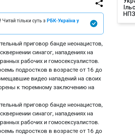
Укр
Іль
НПЗ
 Читай тільки суть з
РБК-Україна у
тельный приговор банде неонацистов,
сквернении синагог, нападениях на
транных рабочих и гомосексуалистов.
осемь подростков в возрасте от 16 до
змещавшие видео нападений на своих
ворены к тюремному заключению на
тельный приговор банде неонацистов,
сквернении синагог, нападениях на
транных рабочих и гомосексуалистов.
осемь подростков в возрасте от 16 до