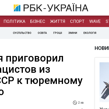
ПОЛІТИКА
БІЗНЕС
ЖИТТЯ
СПОРТ
WAVE
S
СУСПІЛЬСТВО
ОСВІТА
ГРОШІ
ЗМІНИ
ЕКОЛОГІЯ
НОВИ
я приговорил
ацистов из
ССР к тюремному
ю
2 хв