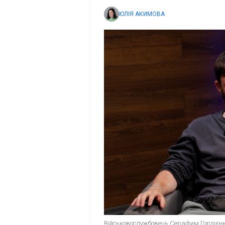
ЮЛІЯ АКИМОВА
Військовослужбовець Серафим Гордієн