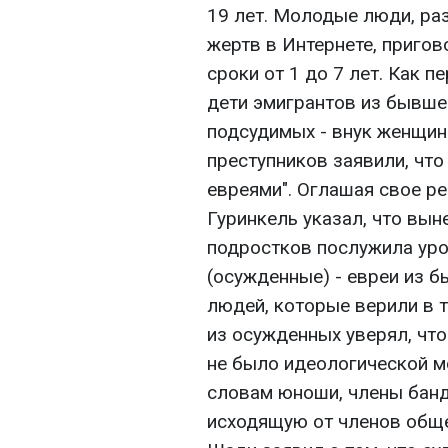
19 лет. Молодые люди, ра
жертв в Интернете, приго
сроки от 1 до 7 лет. Как п
дети эмигрантов из бывше
подсудимых - внук женщин
преступников заявили, что
евреями". Оглашая свое ре
Гуринкель указал, что вын
подростков послужила урок
(осужденные) - евреи из 
людей, которые верили в т
из осужденных уверял, что
не было идеологической м
словам юноши, члены банд
исходящую от членов обще