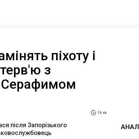
амінять піхоту і
нтерв'ю з
м Серафимом
16 хв
вся після Запорізького
АНАЛ
ськовослужбовець