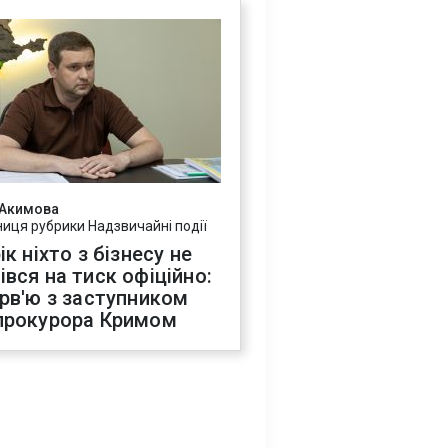
 Акимова
ниця рубрики Надзвичайні події
ік ніхто з бізнесу не
івся на тиск офіційно:
ерв'ю з заступником
прокурора Кримом