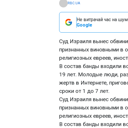
RBC.UA
Не витрачай час на шум!
Google
Cуд Израиля вынес обвини
признанных виновными в о
религиозных евреев, инос
В состав банды входили в
19 лет. Молодые люди, ра
жертв в Интернете, приго
сроки от 1 до 7 лет.
Cуд Израиля вынес обвини
признанных виновными в о
религиозных евреев, инос
В состав банды входили в