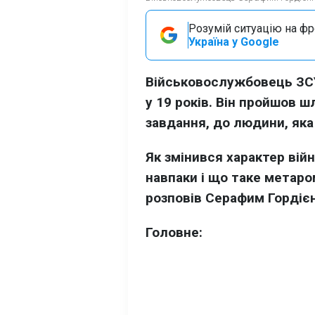
Розумій ситуацію на фро
Україна у Google
Військовослужбовець ЗСУ
у 19 років. Він пройшов 
завдання, до людини, яка
Як змінився характер війн
навпаки і що таке метаро
розповів Серафим Гордіє
Головне: