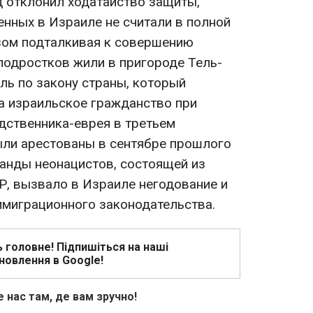
д отклонил ходатайство защиты,
нных в Израиле не считали в полной
зом подталкивая к совершению
подростков жили в пригороде Тель-
ль по закону страны, который
а израильское гражданство при
одственника-еврея в третьем
ыли арестованы в сентябре прошлого
банды неонацистов, состоящей из
, вызвало в Израиле негодование и
ммиграционного законодательства.
ь головне! Підпишіться на наші
новлення в Google!
 нас там, де вам зручно!