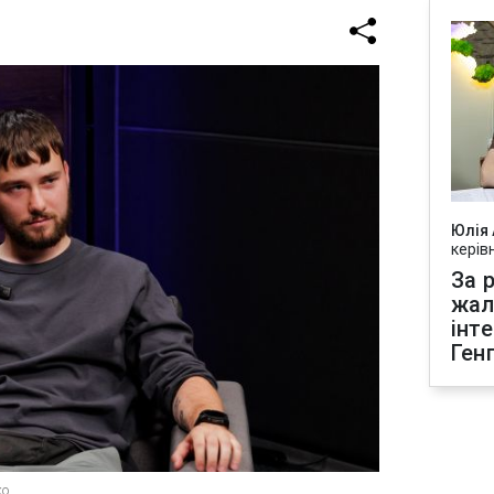
Юлія
керів
За р
жал
інт
Ген
ко