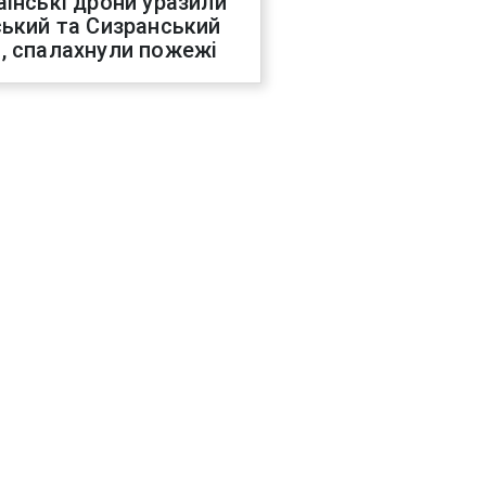
аїнські дрони уразили
ський та Сизранський
, спалахнули пожежі