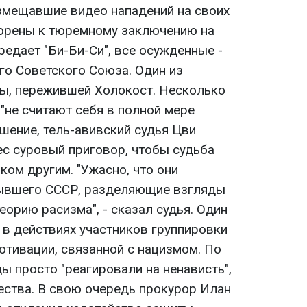
змещавшие видео нападений на своих
ворены к тюремному заключению на
ередает "Би-Би-Си", все осужденные -
го Советского Союза. Один из
ы, пережившей Холокост. Несколько
 "не считают себя в полной мере
шение, тель-авивский судья Цви
ес суровый приговор, чтобы судьба
ом другим. "Ужасно, что они
бывшего СССР, разделяющие взгляды
еорию расизма", - сказал судья. Один
 в действиях участников группировки
отивации, связанной с нацизмом. По
ы просто "реагировали на ненависть",
ства. В свою очередь прокурор Илан