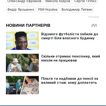
Олександр Єфремов
Микола Азаров
Сергій Тігіпко
Федір Ярошенко
РБК-Україна
Володимир Литвин