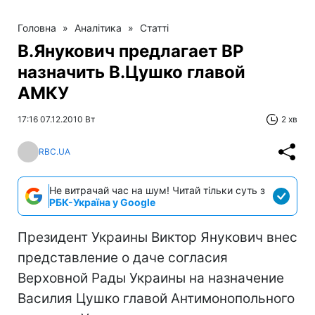
Головна
»
Аналітика
»
Статті
В.Янукович предлагает ВР
назначить В.Цушко главой
АМКУ
17:16 07.12.2010 Вт
2 хв
RBC.UA
Не витрачай час на шум! Читай тільки суть з
РБК-Україна у Google
Президент Украины Виктор Янукович внес
представление о даче согласия
Верховной Рады Украины на назначение
Василия Цушко главой Антимонопольного