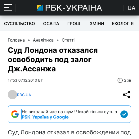
UA
СУСПІЛЬСТВО
ОСВІТА
ГРОШІ
ЗМІНИ
ЕКОЛОГІЯ
Головна
»
Аналітика
»
Статті
Суд Лондона отказался
освободить под залог
Дж.Ассанжа
17:53 07.12.2010 Вт
2 хв
RBC.UA
Не витрачай час на шум! Читай тільки суть з
РБК-Україна у Google
Суд Лондона отказал в освобождении под