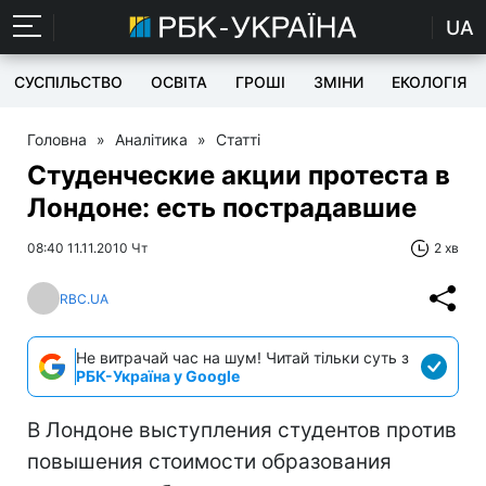
UA
СУСПІЛЬСТВО
ОСВІТА
ГРОШІ
ЗМІНИ
ЕКОЛОГІЯ
Головна
»
Аналітика
»
Статті
Студенческие акции протеста в
Лондоне: есть пострадавшие
08:40 11.11.2010 Чт
2 хв
RBC.UA
Не витрачай час на шум! Читай тільки суть з
РБК-Україна у Google
В Лондоне выступления студентов против
повышения стоимости образования