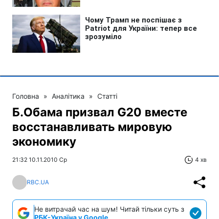
Головна
»
Аналітика
»
Статті
Б.Обама призвал G20 вместе
восстанавливать мировую
экономику
21:32 10.11.2010 Ср
4 хв
RBC.UA
Не витрачай час на шум! Читай тільки суть з
РБК-Україна у Google