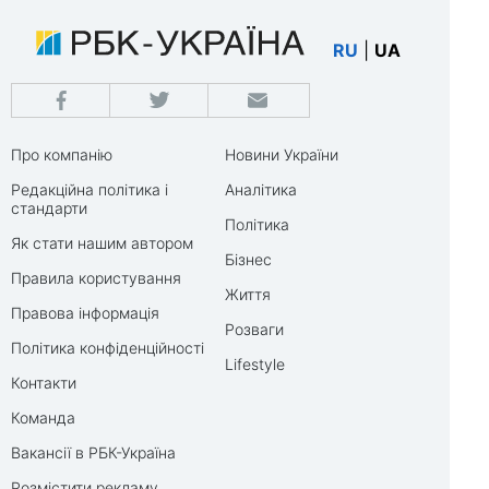
RU
|
UA
Про компанію
Новини України
Редакційна політика і
Аналітика
стандарти
Політика
Як стати нашим автором
Бізнес
Правила користування
Життя
Правова інформація
Розваги
Політика конфіденційності
Lifestyle
Контакти
Команда
Вакансії в РБК-Україна
Розмістити рекламу