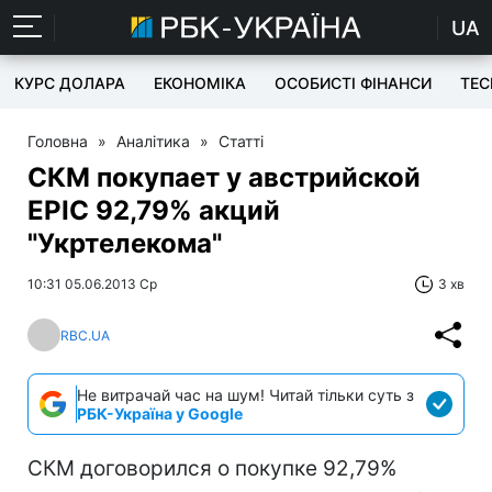
UA
КУРС ДОЛАРА
ЕКОНОМІКА
ОСОБИСТІ ФІНАНСИ
TEC
Головна
»
Аналітика
»
Статті
СКМ покупает у австрийской
EPIC 92,79% акций
"Укртелекома"
10:31 05.06.2013 Ср
3 хв
RBC.UA
Не витрачай час на шум! Читай тільки суть з
РБК-Україна у Google
СКМ договорился о покупке 92,79%