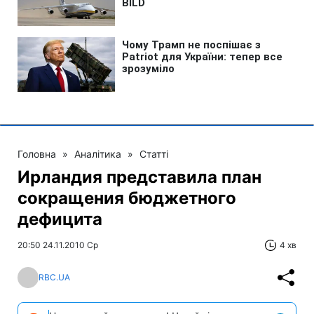
Головна
»
Аналітика
»
Статті
Ирландия представила план
сокращения бюджетного
дефицита
20:50 24.11.2010 Ср
4 хв
RBC.UA