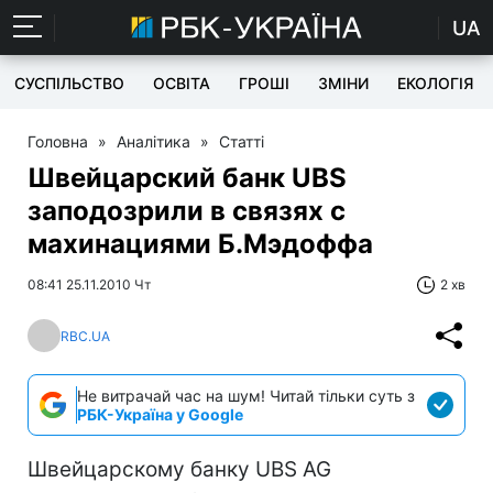
UA
СУСПІЛЬСТВО
ОСВІТА
ГРОШІ
ЗМІНИ
ЕКОЛОГІЯ
Головна
»
Аналітика
»
Статті
Швейцарский банк UBS
заподозрили в связях с
махинациями Б.Мэдоффа
08:41 25.11.2010 Чт
2 хв
RBC.UA
Не витрачай час на шум! Читай тільки суть з
РБК-Україна у Google
Швейцарскому банку UBS AG