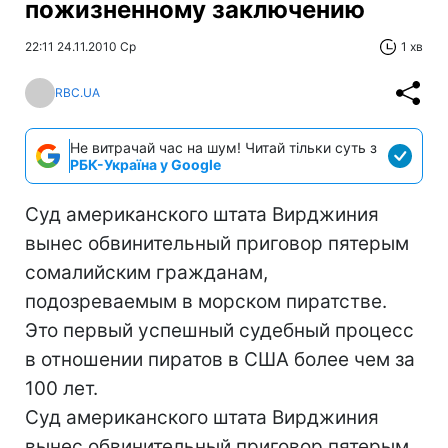
пожизненному заключению
22:11 24.11.2010 Ср
1 хв
RBC.UA
Не витрачай час на шум! Читай тільки суть з
РБК-Україна у Google
Суд американского штата Вирджиния
вынес обвинительный приговор пятерым
сомалийским гражданам,
подозреваемым в морском пиратстве.
Это первый успешный судебный процесс
в отношении пиратов в США более чем за
100 лет.
Суд американского штата Вирджиния
вынес обвинительный приговор пятерым