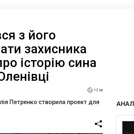
ся з його
Мати захисника
ро історію сина
 Оленівці
12 хв
алія Петренко створила проект для
АНАЛ