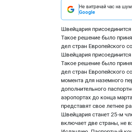
Не витрачай час на шум!
Google
Швейцария присоединится к
Такое решение было приня
дел стран Европейского с
Швейцария присоединится к
Такое решение было приня
дел стран Европейского со
момента для наземного пе
дополнительного паспортно
аэропортах до конца марта
представят свое летнее ра
Швейцария станет 25-м чл
включает две страны, не 
Исландию. Паспортный кон