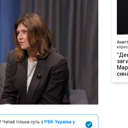
Анаст
корес
"Де
заг
Мар
син
 Читай тільки суть з
РБК-Україна у