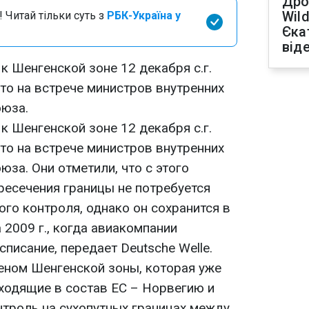
Дро
Wild
 Читай тільки суть з
РБК-Україна у
Єка
від
 Шенгенской зоне 12 декабря с.г.
то на встрече министров внутренних
оюза.
 Шенгенской зоне 12 декабря с.г.
то на встрече министров внутренних
юза. Они отметили, что с этого
ресечения границы не потребуется
го контроля, однако он сохранится в
 2009 г., когда авиакомпании
списание, передает Deutsche Welle.
еном Шенгенской зоны, которая уже
входящие в состав ЕС – Норвегию и
троль на сухопутных границах между