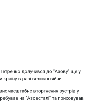
й Петренко долучився до "Азову" ще у
 країну в разі великої війни.
овномасштабне вторгнення зустрів у
перебував на "Азовсталі" та приховував