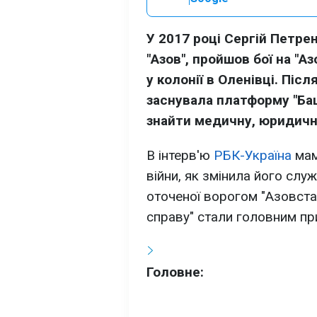
У 2017 році Сергій Петре
"Азов", пройшов бої на "Аз
у колонії в Оленівці. Піс
заснувала платформу "Ба
знайти медичну, юридичн
В інтерв'ю
РБК-Україна
мам
війни, як змінила його служ
оточеної ворогом "Азовстал
справу" стали головним пр
Головне: