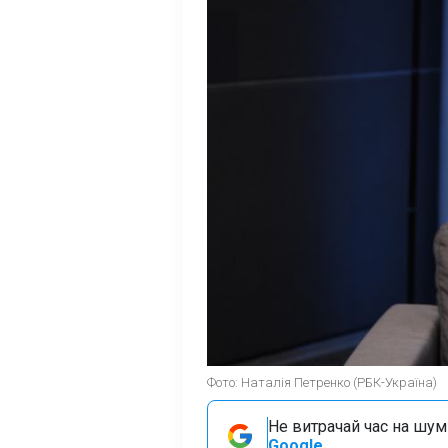
Фото: Наталія Петренко (РБК-Україна)
Не витрачай час на шум!
Google