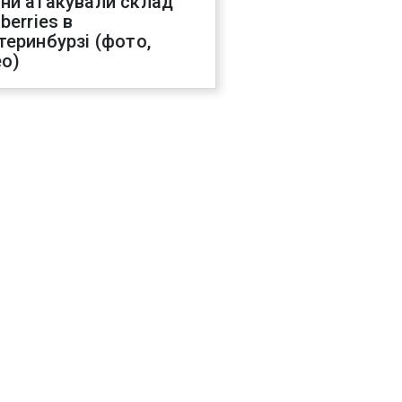
ни атакували склад
berries в
теринбурзі (фото,
ео)