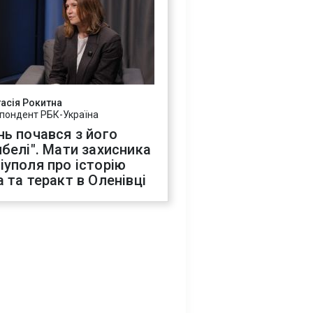
асія Рокитна
пондент РБК-Україна
нь почався з його
ибелі". Мати захисника
іуполя про історію
а та теракт в Оленівці