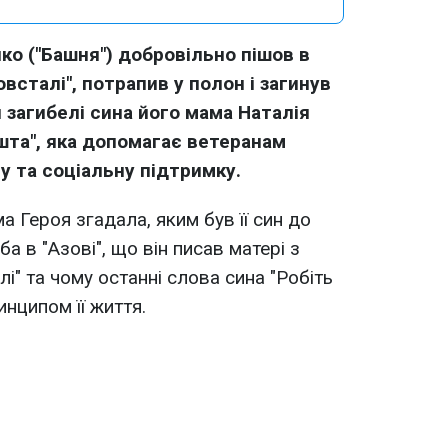
нко ("Башня") добровільно пішов в
овсталі", потрапив у полон і загинув
ля загибелі сина його мама Наталія
шта", яка допомагає ветеранам
у та соціальну підтримку.
а Героя згадала, яким був її син до
ба в "Азові", що він писав матері з
і" та чому останні слова сина "Робіть
инципом її життя.