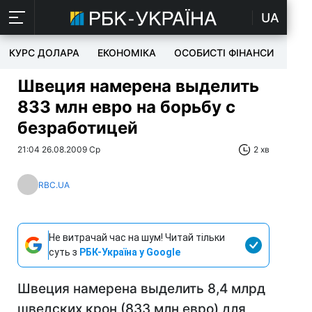
UA
КУРС ДОЛАРА
ЕКОНОМІКА
ОСОБИСТІ ФІНАНСИ
TEC
Швеция намерена выделить
833 млн евро на борьбу с
безработицей
21:04 26.08.2009 Ср
2 хв
RBC.UA
Не витрачай час на шум! Читай тільки
суть з
РБК-Україна у Google
Швеция намерена выделить 8,4 млрд
шведских крон (833 млн евро) для