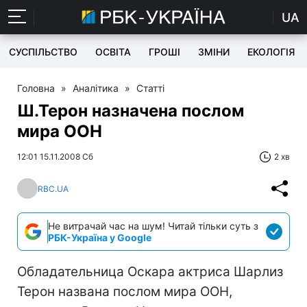
UA
СУСПІЛЬСТВО
ОСВІТА
ГРОШІ
ЗМІНИ
ЕКОЛОГІЯ
Головна
»
Аналітика
»
Статті
Ш.Терон назначена послом
мира ООН
12:01 15.11.2008 Сб
2 хв
RBC.UA
Не витрачай час на шум! Читай тільки суть з
РБК-Україна у Google
Обладательница Оскара актриса Шарлиз
Терон названа послом мира ООН,