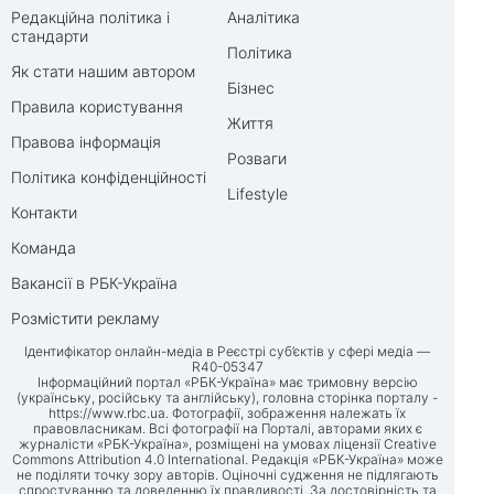
Редакційна політика і
Аналітика
стандарти
Політика
Як стати нашим автором
Бізнес
Правила користування
Життя
Правова інформація
Розваги
Політика конфіденційності
Lifestyle
Контакти
Команда
Вакансії в РБК-Україна
Розмістити рекламу
Ідентифікатор онлайн-медіа в Реєстрі суб’єктів у сфері медіа —
R40-05347
Інформаційний портал «РБК-Україна» має тримовну версію
(українську, російську та англійську), головна сторінка порталу -
https://www.rbc.ua
. Фотографії, зображення належать їх
правовласникам. Всі фотографії на Порталі, авторами яких є
журналісти «РБК-Україна», розміщені на умовах ліцензії Creative
Commons Attribution 4.0 International. Редакція «РБК-Україна» може
не поділяти точку зору авторів. Оціночні судження не підлягають
спростуванню та доведенню їх правдивості. За достовірність та