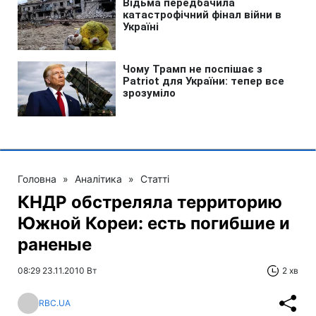
Головна
»
Аналітика
»
Статті
КНДР обстреляла территорию
Южной Кореи: есть погибшие и
раненые
08:29 23.11.2010 Вт
2 хв
RBC.UA