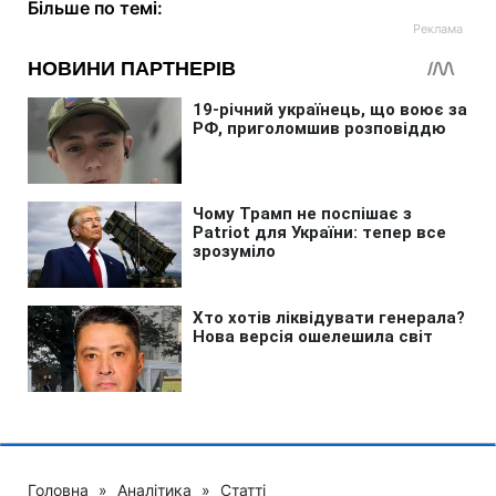
Більше по темі:
Головна
»
Аналітика
»
Статті