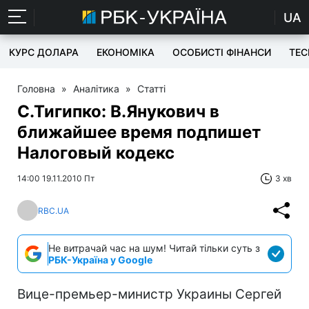
UA
КУРС ДОЛАРА
ЕКОНОМІКА
ОСОБИСТІ ФІНАНСИ
TEC
Головна
»
Аналітика
»
Статті
С.Тигипко: В.Янукович в
ближайшее время подпишет
Налоговый кодекс
14:00 19.11.2010 Пт
3 хв
RBC.UA
Не витрачай час на шум! Читай тільки суть з
РБК-Україна у Google
Вице-премьер-министр Украины Сергей