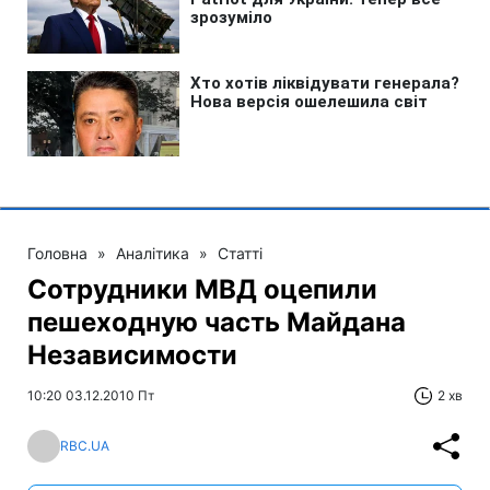
Головна
»
Аналітика
»
Статті
Сотрудники МВД оцепили
пешеходную часть Майдана
Независимости
10:20 03.12.2010 Пт
2 хв
RBC.UA