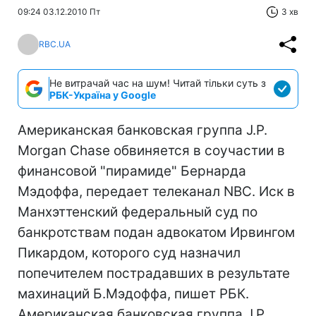
09:24 03.12.2010 Пт
3 хв
RBC.UA
Не витрачай час на шум! Читай тільки суть з
РБК-Україна у Google
Американская банковская группа J.P.
Morgan Chase обвиняется в соучастии в
финансовой "пирамиде" Бернарда
Мэдоффа, передает телеканал NBC. Иск в
Манхэттенский федеральный суд по
банкротствам подан адвокатом Ирвингом
Пикардом, которого суд назначил
попечителем пострадавших в результате
махинаций Б.Мэдоффа, пишет РБК.
Американская банковская группа J.P.