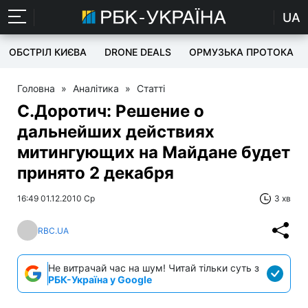
UA
ОБСТРІЛ КИЄВА
DRONE DEALS
ОРМУЗЬКА ПРОТОКА
Головна
»
Аналітика
»
Статті
С.Доротич: Решение о
дальнейших действиях
митингующих на Майдане будет
принято 2 декабря
16:49 01.12.2010 Ср
3 хв
RBC.UA
Не витрачай час на шум! Читай тільки суть з
РБК-Україна у Google