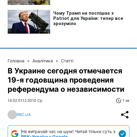
Головна
»
Аналітика
»
Статті
В Украине сегодня отмечается
19-я годовщина проведения
референдума о независимости
14:52 01.12.2010 Ср
1 хв
RBC.UA
Не витрачай час на шум! Читай тільки суть з
РБК-Україна у Google