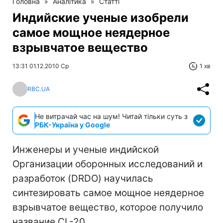
Головна
»
Аналітика
»
Статті
Индийские ученые изобрели
самое мощное неядерное
взрывчатое вещество
13:31 01.12.2010 Ср
1 хв
RBC.UA
Не витрачай час на шум! Читай тільки суть з
РБК-Україна у Google
Инженеры и ученые индийской
Организации оборонных исследований и
разработок (DRDO) научилась
синтезировать самое мощное неядерное
взрывчатое вещество, которое получило
название CL-20.