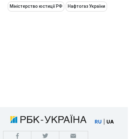
Міністерство юстиції РФ
Нафтогаз України
RU
|
UA