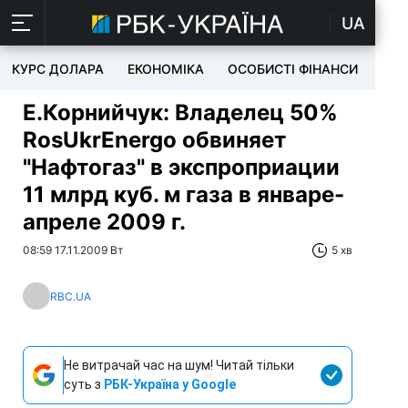
UA
КУРС ДОЛАРА
ЕКОНОМІКА
ОСОБИСТІ ФІНАНСИ
TEC
Е.Корнийчук: Владелец 50%
RosUkrEnergo обвиняет
"Нафтогаз" в экспроприации
11 млрд куб. м газа в январе-
апреле 2009 г.
08:59 17.11.2009 Вт
5 хв
RBC.UA
Не витрачай час на шум! Читай тільки
суть з
РБК-Україна у Google