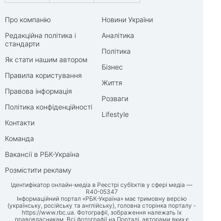
Про компанію
Новини України
Редакційна політика і
Аналітика
стандарти
Політика
Як стати нашим автором
Бізнес
Правила користування
Життя
Правова інформація
Розваги
Політика конфіденційності
Lifestyle
Контакти
Команда
Вакансії в РБК-Україна
Розмістити рекламу
Ідентифікатор онлайн-медіа в Реєстрі суб’єктів у сфері медіа —
R40-05347
Інформаційний портал «РБК-Україна» має тримовну версію
(українську, російську та англійську), головна сторінка порталу -
https://www.rbc.ua
. Фотографії, зображення належать їх
правовласникам. Всі фотографії на Порталі, авторами яких є