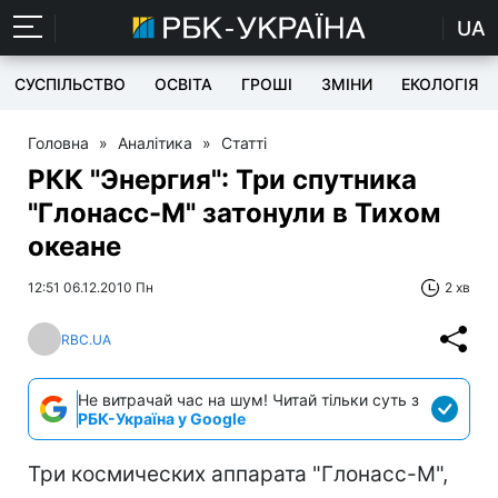
UA
СУСПІЛЬСТВО
ОСВІТА
ГРОШІ
ЗМІНИ
ЕКОЛОГІЯ
Головна
»
Аналітика
»
Статті
РКК "Энергия": Три спутника
"Глонасс-М" затонули в Тихом
океане
12:51 06.12.2010 Пн
2 хв
RBC.UA
Не витрачай час на шум! Читай тільки суть з
РБК-Україна у Google
Три космических аппарата "Глонасс-М",