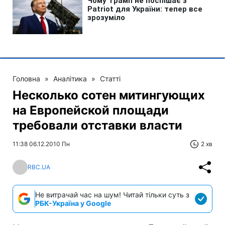
Головна
»
Аналітика
»
Статті
Несколько сотен митингующих
на Европейской площади
требовали отставки власти
11:38 06.12.2010 Пн
2 хв
RBC.UA
Не витрачай час на шум! Читай тільки суть з
РБК-Україна у Google