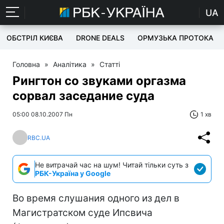
UA
ОБСТРІЛ КИЄВА
DRONE DEALS
ОРМУЗЬКА ПРОТОКА
Головна
»
Аналітика
»
Статті
Рингтон со звуками оргазма
сорвал заседание суда
05:00 08.10.2007 Пн
1 хв
RBC.UA
Не витрачай час на шум! Читай тільки суть з
РБК-Україна у Google
Во время слушания одного из дел в
Магистратском суде Ипсвича