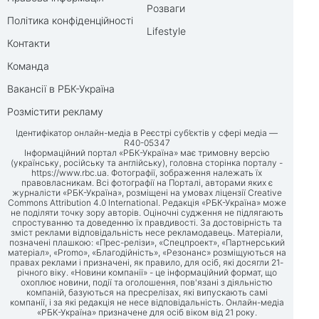
Розваги
Політика конфіденційності
Lifestyle
Контакти
Команда
Вакансії в РБК-Україна
Розмістити рекламу
Ідентифікатор онлайн-медіа в Реєстрі суб’єктів у сфері медіа —
R40-05347
Інформаційний портал «РБК-Україна» має тримовну версію
(українську, російську та англійську), головна сторінка порталу -
https://www.rbc.ua
. Фотографії, зображення належать їх
правовласникам. Всі фотографії на Порталі, авторами яких є
журналісти «РБК-Україна», розміщені на умовах ліцензії Creative
Commons Attribution 4.0 International. Редакція «РБК-Україна» може
не поділяти точку зору авторів. Оціночні судження не підлягають
спростуванню та доведенню їх правдивості. За достовірність та
зміст реклами відповідальність несе рекламодавець. Матеріали,
позначені плашкою: «Прес-релізи», «Спецпроект», «Партнерський
матеріал», «Promo», «Благодійність», «Резонанс» розміщуються на
правах реклами і призначені, як правило, для осіб, які досягли 21-
річного віку. «Новини компанії» - це інформаційний формат, що
охоплює новини, події та оголошення, пов'язані з діяльністю
компаній, базуються на пресрелізах, які випускають самі
компанії, і за які редакція не несе відповідальність. Онлайн-медіа
«РБК-Україна» призначене для осіб віком від 21 року.