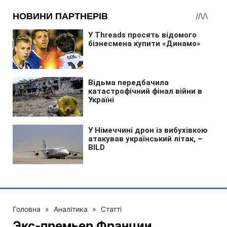
Головна
»
Аналітика
»
Статті
Экс-премьер Франции