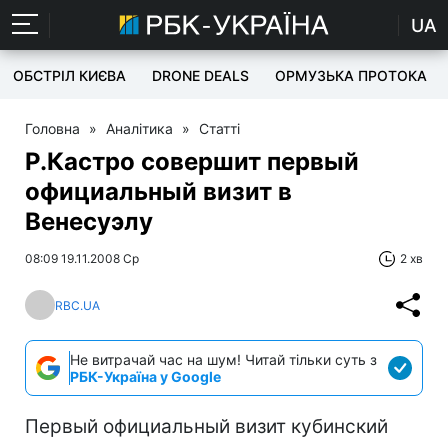
UA
ОБСТРІЛ КИЄВА
DRONE DEALS
ОРМУЗЬКА ПРОТОКА
Головна
»
Аналітика
»
Статті
Р.Кастро совершит первый
официальный визит в
Венесуэлу
08:09 19.11.2008 Ср
2 хв
RBC.UA
Не витрачай час на шум! Читай тільки суть з
РБК-Україна у Google
Первый официальный визит кубинский