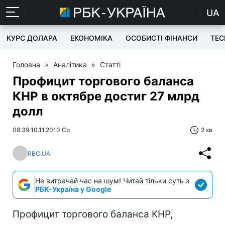
UA
КУРС ДОЛАРА
ЕКОНОМІКА
ОСОБИСТІ ФІНАНСИ
TEC
Головна
»
Аналітика
»
Статті
Профицит торгового баланса
КНР в октябре достиг 27 млрд
долл
08:39 10.11.2010 Ср
2 хв
RBC.UA
Не витрачай час на шум! Читай тільки суть з
РБК-Україна у Google
Профицит торгового баланса КНР,