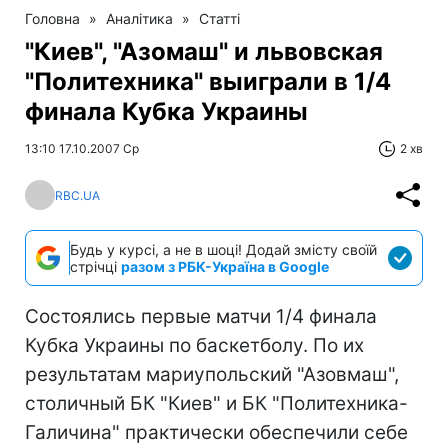
Головна
»
Аналітика
»
Статті
"Киев", "Азомаш" и львовская
"Политехника" выиграли в 1/4
финала Кубка Украины
13:10 17.10.2007 Ср
2 хв
RBC.UA
Будь у курсі, а не в шоці! Додай змісту своїй
стрічці
разом з РБК-Україна в Google
Состоялись первые матчи 1/4 финала
Кубка Украины по баскетболу. По их
результатам мариупольский "Азовмаш",
столичный БК "Киев" и БК "Политехника-
Галичина" практически обеспечили себе