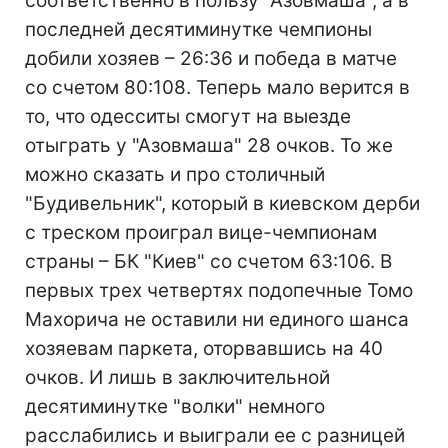
соответственно в пользу "Азовмаша", а в
последней десятиминутке чемпионы
добили хозяев – 26:36 и победа в матче
со счетом 80:108. Теперь мало верится в
то, что одесситы смогут на выезде
отыграть у "Азовмаша" 28 очков. То же
можно сказать и про столичный
"Будивельник", который в киевском дерби
с треском проиграл вице-чемпионам
страны – БК "Киев" со счетом 63:106. В
первых трех четвертях подопечные Томо
Махорича не оставили ни единого шанса
хозяевам паркета, оторвавшись на 40
очков. И лишь в заключительной
десятиминутке "волки" немного
расслабились и выиграли ее с разницей