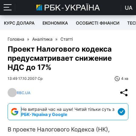
UA
КУРС ДОЛАРА
ЕКОНОМІКА
ОСОБИСТІ ФІНАНСИ
TEC
Головна
»
Аналітика
»
Статті
Проект Налогового кодекса
предусматривает снижение
НДС до 17%
13:49 17.10.2007 Ср
4 хв
RBC.UA
Не витрачай час на шум! Читай тільки суть з
РБК-Україна у Google
В проекте Налогового Кодекса (НК),