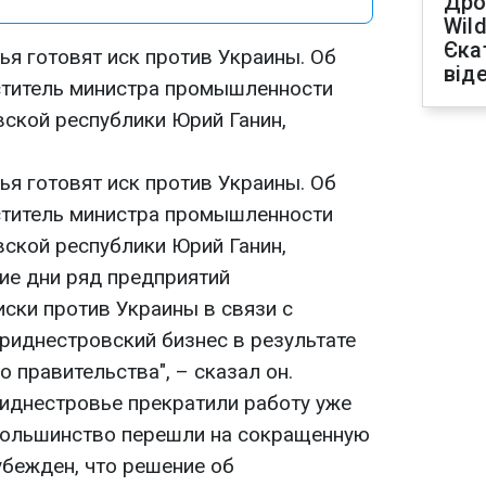
Дро
Wild
Єка
я готовят иск против Украины. Об
від
ститель министра промышленности
ской республики Юрий Ганин,
я готовят иск против Украины. Об
ститель министра промышленности
ской республики Юрий Ганин,
ие дни ряд предприятий
ски против Украины в связи с
приднестровский бизнес в результате
 правительства", – сказал он.
риднестровье прекратили работу уже
большинство перешли на сокращенную
убежден, что решение об