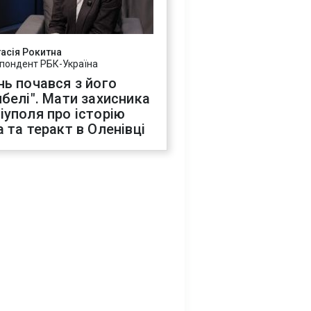
асія Рокитна
пондент РБК-Україна
нь почався з його
ибелі". Мати захисника
іуполя про історію
а та теракт в Оленівці