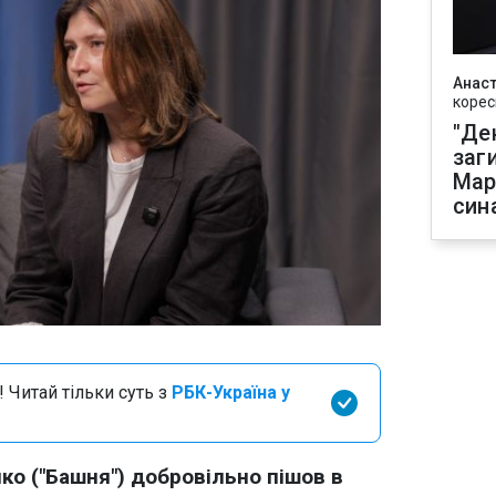
Анаст
корес
"Де
заг
Мар
син
 Читай тільки суть з
РБК-Україна у
нко ("Башня") добровільно пішов в