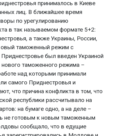
риднестровья принималось в Киеве
анных лиц. В ближайшее время
оворы по урегулированию
та в так называемом формате 5+2:
естровья, а также Украины, России,
Новый таможенный режим с
 Приднестровье был введен Украиной
я нового таможенного режима –
работе над которыми принимали
ели самого Приднестровья и
ют, что причина конфликта в том, что
ской республики рассчитывало на
ртов: на бумаге одно, а на деле –
сь не готовым к новым таможенным
олдовы сообщало, что в едущие
ья зарегистрировались в Молдове и