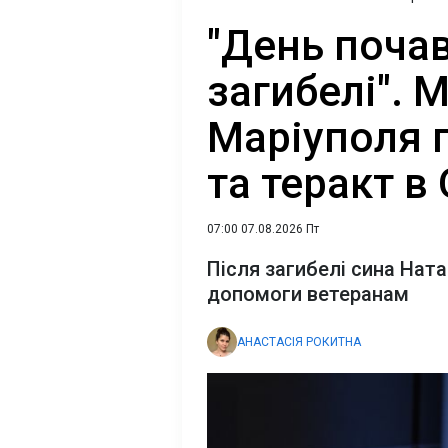
"День почав
загибелі". 
Маріуполя п
та теракт в
07:00 07.08.2026 Пт
Після загибелі сина Нат
допомоги ветеранам
АНАСТАСІЯ РОКИТНА