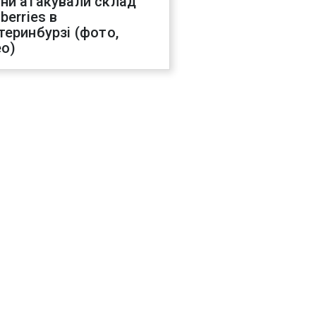
ни атакували склад
berries в
теринбурзі (фото,
ео)