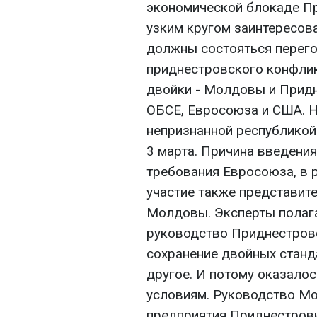
экономической блокаде П
узким кругом заинтересов
должны состояться перег
приднестровского конфлик
двойки - Молдовы и Придн
ОБСЕ, Евросоюза и США. 
непризнанной республикой
3 марта. Причина введени
требования Евросоюза, в 
участие также представит
Молдовы. Эксперты полага
руководство Приднестров
сохранение двойных станда
другое. И потому оказало
условиям. Руководство М
предприятия Приднестров