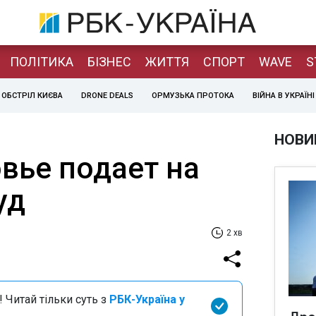
ПОЛІТИКА
БІЗНЕС
ЖИТТЯ
СПОРТ
WAVE
S
ОБСТРІЛ КИЄВА
DRONE DEALS
ОРМУЗЬКА ПРОТОКА
ВІЙНА В УКРАЇНІ
НОВИ
вье подает на
уд
2 хв
 Читай тільки суть з
РБК-Україна у