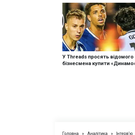
Головна
»
Аналітика
»
Інтерв'ю