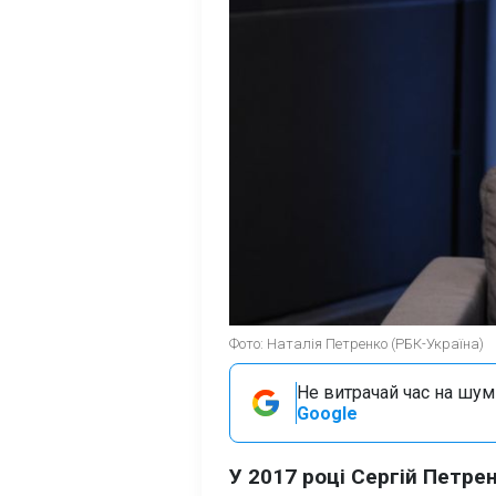
Фото: Наталія Петренко (РБК-Україна)
Не витрачай час на шум!
Google
У 2017 році Сергій Петре