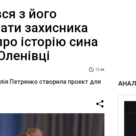
ся з його
Мати захисника
ро історію сина
 Оленівці
12 хв
алія Петренко створила проект для
АНАЛ