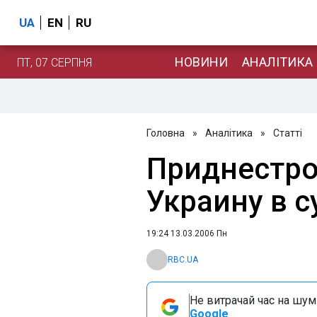
UA
EN
RU
НОВИНИ
АНАЛІТИКА
ПТ, 07 СЕРПНЯ
Головна
»
Аналітика
»
Статті
Приднестро
Украину в с
19:24 13.03.2006 Пн
RBC.UA
Не витрачай час на шум!
Google