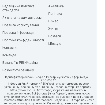
Редакційна політика і
Аналітика
стандарти
Політика
Як стати нашим автором
Бізнес
Правила користування
Життя
Правова інформація
Розваги
Політика конфіденційності
Lifestyle
Контакти
Команда
Вакансії в РБК-Україна
Розмістити рекламу
Ідентифікатор онлайн-медіа в Реєстрі суб’єктів у сфері медіа —
R40-05347
Інформаційний портал «РБК-Україна» має тримовну версію
(українську, російську та англійську), головна сторінка порталу -
https://www.rbc.ua
. Фотографії, зображення належать їх
правовласникам. Всі фотографії на Порталі, авторами яких є
журналісти «РБК-Україна», розміщені на умовах ліцензії Creative
Commons Attribution 4.0 International. Редакція «РБК-Україна» може
не поділяти точку зору авторів. Оціночні судження не підлягають