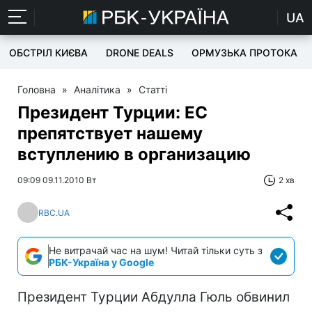
UA
ОБСТРІЛ КИЄВА
DRONE DEALS
ОРМУЗЬКА ПРОТОКА
Головна
»
Аналітика
»
Статті
Президент Турции: ЕС
препятствует нашему
вступлению в организацию
09:09 09.11.2010 Вт
2 хв
RBC.UA
Не витрачай час на шум! Читай тільки суть з
РБК-Україна у Google
Президент Турции Абдулла Гюль обвинил