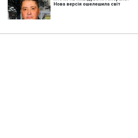
Головна
»
Аналітика
»
Статті
Европейские ученые
приблизились к воссозданию
Большого взрыва
22:55 08.11.2010 Пн
2 хв
RBC.UA
Не витрачай час на шум! Читай тільки суть з
РБК-Україна у Google