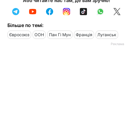
Або читайте нас там, де вам зручно!
Більше по темі:
Євросоюз
ООН
Пан Гі Мун
Франція
Луганськ