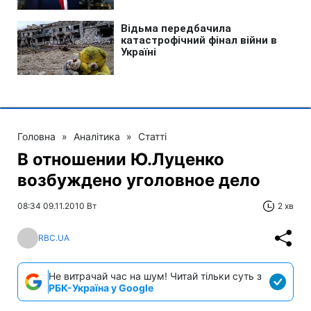
Головна
»
Аналітика
»
Статті
В отношении Ю.Луценко
возбуждено уголовное дело
08:34 09.11.2010 Вт
2 хв
RBC.UA
Не витрачай час на шум! Читай тільки суть з
РБК-Україна у Google