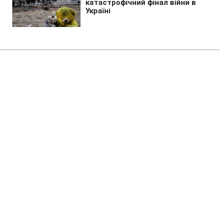
Головна
»
Аналітика
»
Статті
Двое британских журналистов
похищены сомалийскими
боевиками
18:24 26.11.2008 Ср
2 хв
RBC.UA
Не витрачай час на шум! Читай тільки суть з
РБК-Україна у Google
Двое британских журналистов похищены