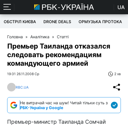
UA
ОБСТРІЛ КИЄВА
DRONE DEALS
ОРМУЗЬКА ПРОТОКА
Головна
»
Аналітика
»
Статті
Премьер Таиланда отказался
следовать рекомендациям
командующего армией
19:31 26.11.2008 Ср
2 хв
RBC.UA
Не витрачай час на шум! Читай тільки суть з
РБК-Україна у Google
Премьер-министр Таиланда Сомчай