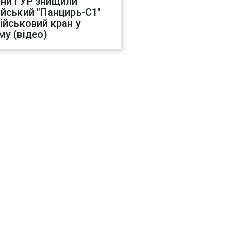
ни ГУР знищили
ійський "Панцирь-С1"
військовий кран у
му (відео)