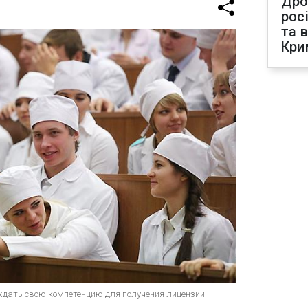
Дро
рос
та 
Кри
дать свою компетенцию для получения лицензии