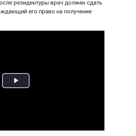
После резидентуры врач должен сдать
рждающий его право на получение
Play
Video