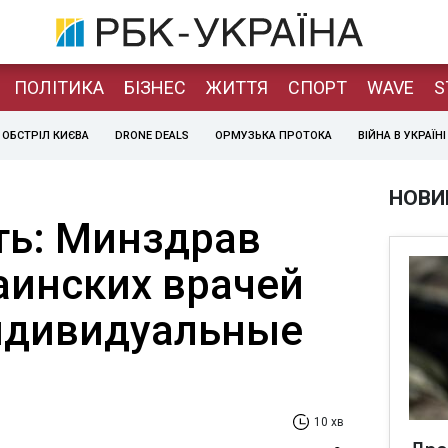
ПОЛІТИКА
БІЗНЕС
ЖИТТЯ
СПОРТ
WAVE
S
ОБСТРІЛ КИЄВА
DRONE DEALS
ОРМУЗЬКА ПРОТОКА
ВІЙНА В УКРАЇНІ
НОВИ
ть: Минздрав
аинских врачей
ндивидуальные
10 хв