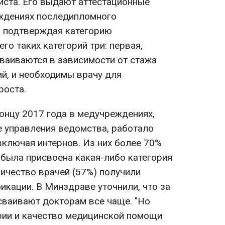
иста. Его выдают аттестационные
еждениях последипломного
и подтверждая категорию
го таких категорий три: первая,
сваиваются в зависимости от стажа
ий, и необходимы врачу для
роста.
онцу 2017 года в медучреждениях,
е управления ведомства, работало
включая интернов. Из них более 70%
 была присвоена какая-либо категория
личество врачей (57%) получили
кации. В Минздраве уточнили, что за
исваивают докторам все чаще. "Но
рии и качество медицинской помощи