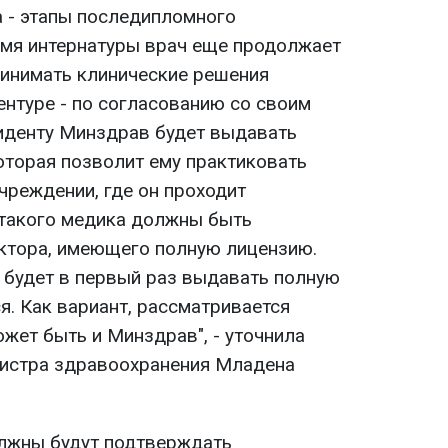
а - этапы последипломного
емя интернатуры врач еще продолжает
ринимать клинические решения
ентуре - по согласованию со своим
иденту Минздрав будет выдавать
оторая позволит ему практиковать
чреждении, где он проходит
 такого медика должны быть
ктора, имеющего полную лицензию.
н будет в первый раз выдавать полную
я. Как вариант, рассматривается
ожет быть и Минздрав", - уточнила
нистра здравоохранения Младена
олжны будут подтверждать