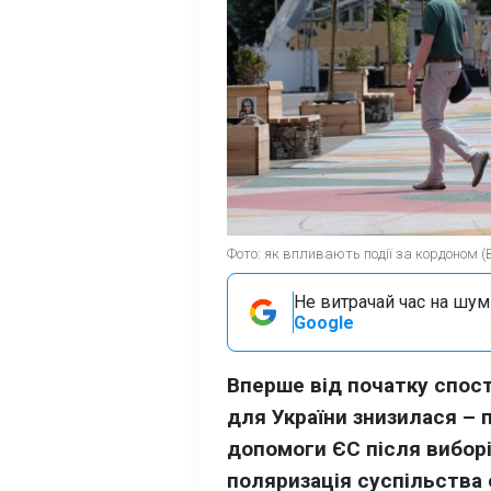
Фото: як впливають події за кордоном (
Не витрачай час на шум!
Google
Вперше від початку спос
для України знизилася –
допомоги ЄС після виборі
поляризація суспільства 