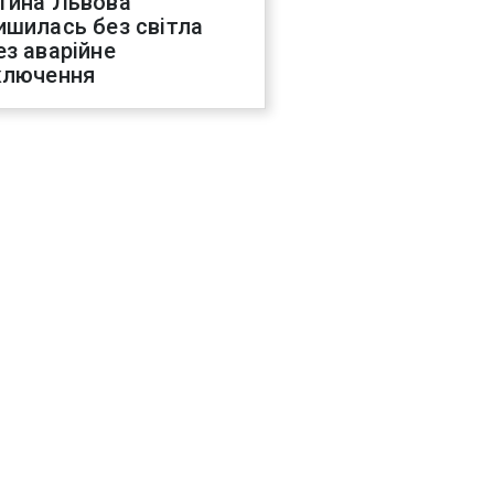
тина Львова
ишилась без світла
ез аварійне
ключення