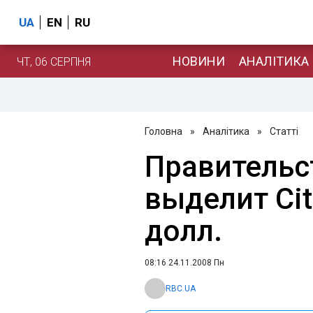
UA
EN
RU
НОВИНИ
АНАЛІТИКА
ЧТ, 06 СЕРПНЯ
Головна
»
Аналітика
»
Статті
Правитель
выделит Cit
долл.
08:16 24.11.2008 Пн
RBC.UA