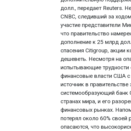
долл., передает Reuters. 
CNBC, следивший за ходом
участие представители Мин
что правительство намере
дополнение к 25 млрд долл
спасения Citigroup, акции
дешеветь. Несмотря на опа
испытывающие трудности с
финансовые власти США с 
источник в правительстве з
системообразующий банк С
странах мира, и его разор
финансовых рынках. Напом
потерял около 60% своей 
опасаются, что высокорис