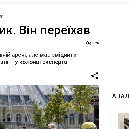
ру
ик. Він переїхав
8 хв
шній арені, але має зміцнити
алі – у колонці експерта
АНАЛ