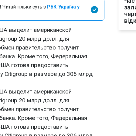
Час
зал
 Читай тільки суть з
РБК-Україна у
чер
від
ША выделит американской
igroup 20 млрд долл. для
обмен правительство получит
банка. Кроме того, Федеральная
США готова предоставить
 Citigroup в размере до 306 млрд
ША выделит американской
igroup 20 млрд долл. для
обмен правительство получит
банка. Кроме того, Федеральная
США готова предоставить
 Citigroup в размере до 306 млрд