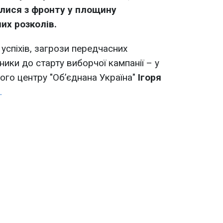
илися з фронту у площину
их розколів.
успіхів, загрози передчасних
ники до старту виборчої кампанії – у
ого центру "Об’єднана Україна"
Ігоря
.