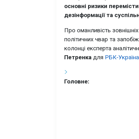
основні ризики переміст
дезінформації та суспільн
Про оманливість зовнішніх 
політичних чвар та запобіж
колонці експерта аналітичн
Петренка
для
РБК-Україна
Головне: