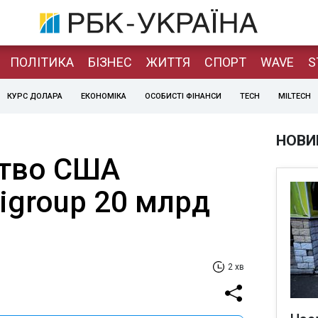
ПОЛІТИКА
БІЗНЕС
ЖИТТЯ
СПОРТ
WAVE
S
КУРС ДОЛАРА
ЕКОНОМІКА
ОСОБИСТІ ФІНАНСИ
TECH
MILTECH
НОВИ
ство США
igroup 20 млрд
2 хв