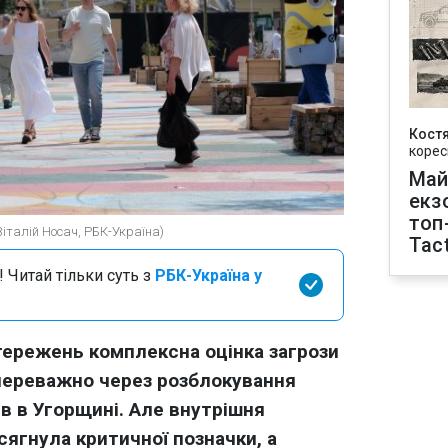
Кост
корес
Май
екз
топ
Віталій Носач, РБК-Україна)
Tact
 Читай тільки суть з
РБК-Україна у
тережень комплексна оцінка загрози
 переважно через розблокування
в в Угорщині. Але внутрішня
сягнула критичної позначки, а