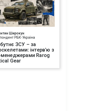
янтин Широкун
пондент РБК-Україна
бутнє ЗСУ – за
оскелетами: інтерв'ю з
-менеджерами Rarog
ical Gear