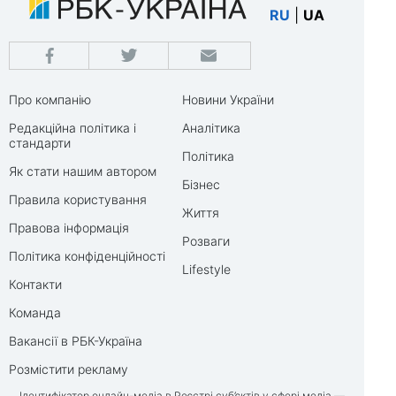
RU
|
UA
Про компанію
Новини України
Редакційна політика і
Аналітика
стандарти
Політика
Як стати нашим автором
Бізнес
Правила користування
Життя
Правова інформація
Розваги
Політика конфіденційності
Lifestyle
Контакти
Команда
Вакансії в РБК-Україна
Розмістити рекламу
Ідентифікатор онлайн-медіа в Реєстрі суб’єктів у сфері медіа —