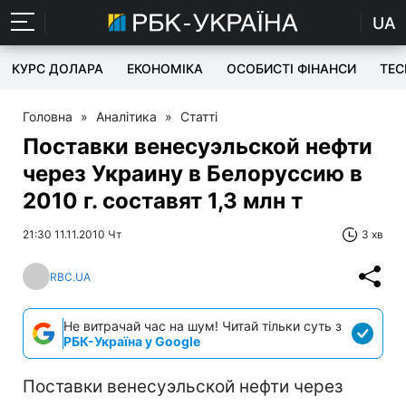
UA
КУРС ДОЛАРА
ЕКОНОМІКА
ОСОБИСТІ ФІНАНСИ
TEC
Головна
»
Аналітика
»
Статті
Поставки венесуэльской нефти
через Украину в Белоруссию в
2010 г. составят 1,3 млн т
21:30 11.11.2010 Чт
3 хв
RBC.UA
Не витрачай час на шум! Читай тільки суть з
РБК-Україна у Google
Поставки венесуэльской нефти через