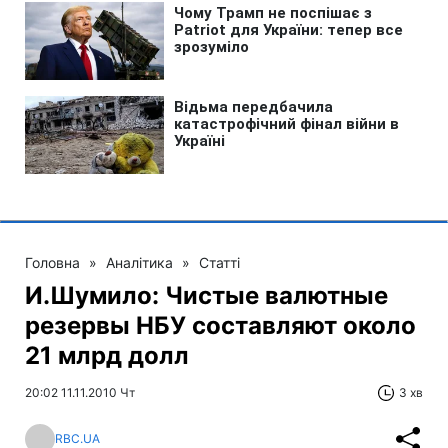
Головна
»
Аналітика
»
Статті
И.Шумило: Чистые валютные
резервы НБУ составляют около
21 млрд долл
20:02 11.11.2010 Чт
3 хв
RBC.UA