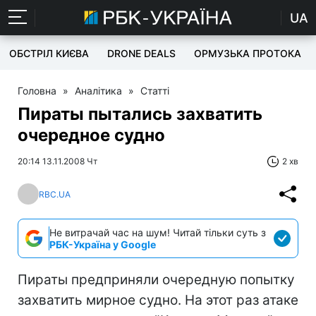
UA
ОБСТРІЛ КИЄВА
DRONE DEALS
ОРМУЗЬКА ПРОТОКА
Головна
»
Аналітика
»
Статті
Пираты пытались захватить
очередное судно
20:14 13.11.2008 Чт
2 хв
RBC.UA
Не витрачай час на шум! Читай тільки суть з
РБК-Україна у Google
Пираты предприняли очередную попытку
захватить мирное судно. На этот раз атаке