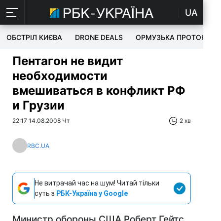
UA
ОБСТРІЛ КИЄВА
DRONE DEALS
ОРМУЗЬКА ПРОТОКА
Пентагон не видит
необходимости
вмешиваться в конфликт РФ
и Грузии
22:17 14.08.2008 Чт
2 хв
RBC.UA
Не витрачай час на шум! Читай тільки
суть з
РБК-Україна у Google
Министр обороны США Роберт Гейтс