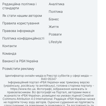
Редакційна політика і
Аналітика
стандарти
Політика
Як стати нашим автором
Бізнес
Правила користування
Життя
Правова інформація
Розваги
Політика конфіденційності
Lifestyle
Контакти
Команда
Вакансії в РБК-Україна
Розмістити рекламу
Ідентифікатор онлайн-медіа в Реєстрі суб’єктів у сфері медіа —
R40-05347
Інформаційний портал «РБК-Україна» має тримовну версію
(українську, російську та англійську), головна сторінка порталу -
https://www.rbc.ua
. Фотографії, зображення належать їх
правовласникам. Всі фотографії на Порталі, авторами яких є
журналісти «РБК-Україна», розміщені на умовах ліцензії Creative
Commons Attribution 4.0 International. Редакція «РБК-Україна» може
не поділяти точку зору авторів. Оціночні судження не підлягають
спростуванню та доведенню їх правдивості. За достовірність та