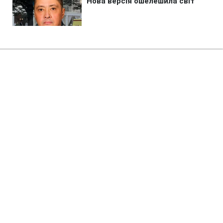
Головна
»
Аналітика
»
Статті
Британка получила 800 тыс.
долл. компенсации за
нападение слона
16:52 01.12.2008 Пн
2 хв
RBC.UA
Не витрачай час на шум! Читай тільки суть з
РБК-Україна у Google
Компенсацию в размере 65 млн