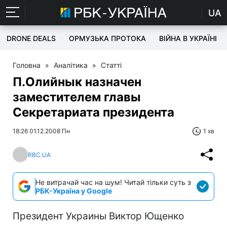
UA
DRONE DEALS
ОРМУЗЬКА ПРОТОКА
ВІЙНА В УКРАЇНІ
Головна
»
Аналітика
»
Статті
П.Олийнык назначен
заместителем главы
Секретариата президента
18:26 01.12.2008 Пн
1 хв
RBC.UA
Не витрачай час на шум! Читай тільки суть з
РБК-Україна у Google
Президент Украины Виктор Ющенко