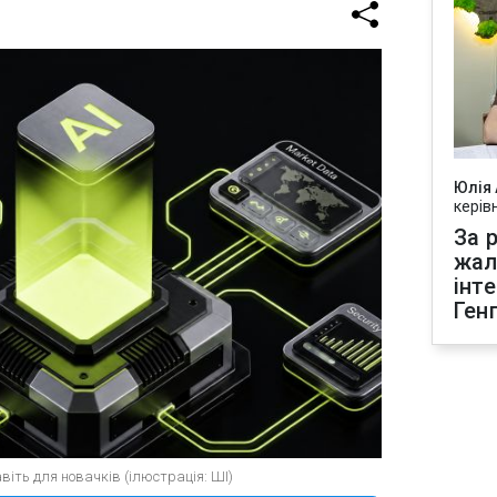
Юлія
керів
За р
жал
інт
Ген
іть для новачків (ілюстрація: ШІ)