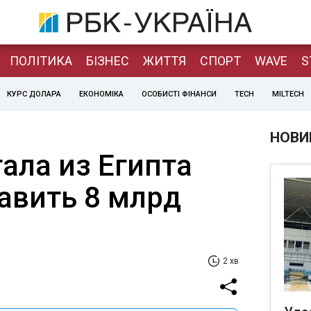
ПОЛІТИКА
БІЗНЕС
ЖИТТЯ
СПОРТ
WAVE
S
КУРС ДОЛАРА
ЕКОНОМІКА
ОСОБИСТІ ФІНАНСИ
TECH
MILTECH
НОВИ
ала из Египта
авить 8 млрд
2 хв