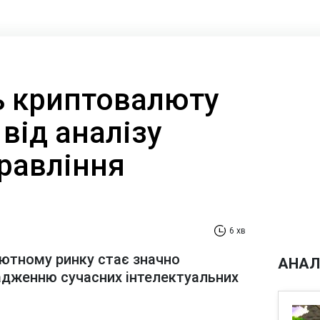
ть криптовалюту
від аналізу
равління
6 хв
лютному ринку стає значно
АНАЛ
адженню сучасних інтелектуальних