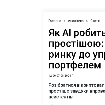
Головна
»
Аналітика
»
Статті
Як AI роби
простішою: 
ринку до уп
портфелем
12:00 07.08.2026 Пт
Розібратися в криптова
простіше завдяки впров
асистентів