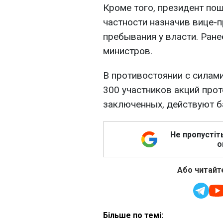
Кроме того, президент пош
частности назначив вице-п
пребывания у власти. Ран
министров.
В противостоянии с силам
300 участников акций прот
заключенных, действуют 
Не пропустіт
о
Або читайте
Більше по темі: