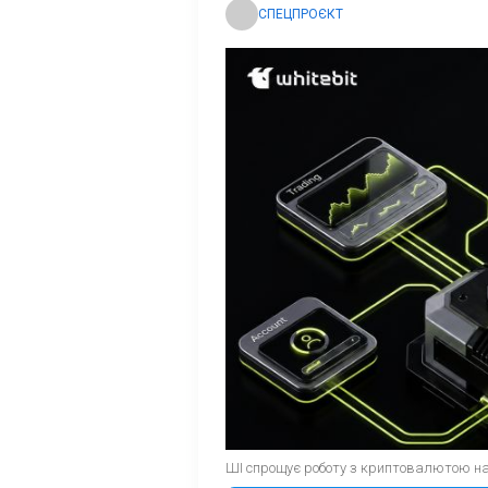
СПЕЦПРОЄКТ
ШІ спрощує роботу з криптовалютою нав