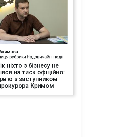
 Акимова
ниця рубрики Надзвичайні події
ік ніхто з бізнесу не
івся на тиск офіційно:
ерв'ю з заступником
прокурора Кримом