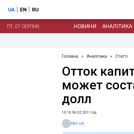
UA
EN
RU
НОВИНИ
АНАЛІТИКА
ПТ, 07 СЕРПНЯ
Головна
»
Аналітика
»
Статті
Отток капит
может сост
долл
10:10 06.02.2011 Нд
RBC.UA