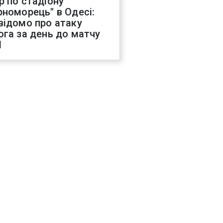
р по стадіону
рноморець" в Одесі:
відомо про атаку
ога за день до матчу
Л