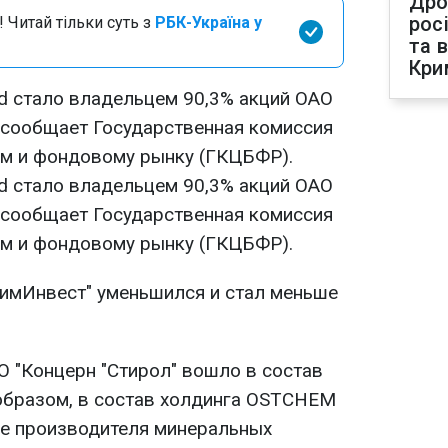
Дро
рос
 Читай тільки суть з
РБК-Україна у
та 
Кри
ed стало владельцем 90,3% акций ОАО
м сообщает Государственная комиссия
ам и фондовому рынку (ГКЦБФР).
ed стало владельцем 90,3% акций ОАО
м сообщает Государственная комиссия
ам и фондовому рынку (ГКЦБФР).
имИнвест" уменьшился и стал меньше
О "Концерн "Стирол" вошло в состав
 образом, в состав холдинга OSTCHEM
ре производителя минеральных