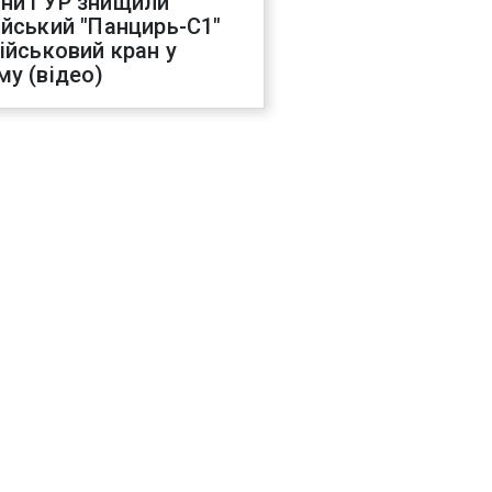
ни ГУР знищили
ійський "Панцирь-С1"
військовий кран у
му (відео)