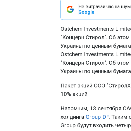
Не витрачай час на шум!
Google
Ostchem Investments Limit
"Концерн Стирол". Об это
Украины по ценным бумаг
Ostchem Investments Limit
"Концерн Стирол". Об это
Украины по ценным бумаг
Пакет акций ООО "СтиролХ
10% акций.
Напомним, 13 сентября ОА
холдинга
Group DF
. Таким
Group будут входить четы