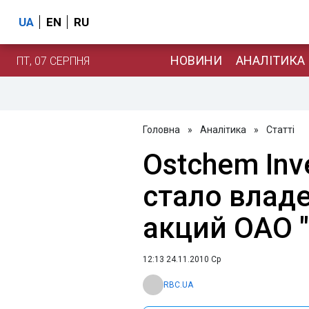
UA
EN
RU
НОВИНИ
АНАЛІТИКА
ПТ, 07 СЕРПНЯ
Головна
»
Аналітика
»
Статті
Ostchem Inv
стало влад
акций ОАО 
12:13 24.11.2010 Ср
RBC.UA