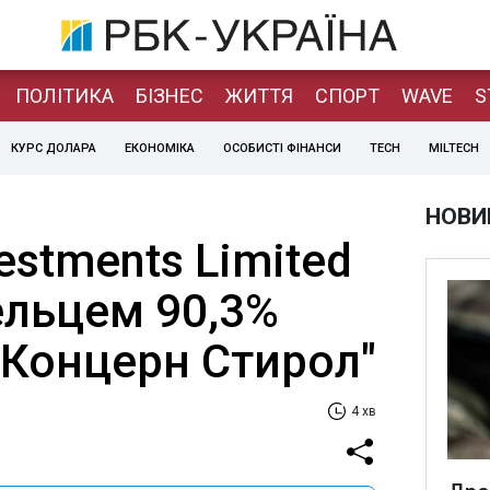
ПОЛІТИКА
БІЗНЕС
ЖИТТЯ
СПОРТ
WAVE
S
КУРС ДОЛАРА
ЕКОНОМІКА
ОСОБИСТІ ФІНАНСИ
TECH
MILTECH
НОВИ
estments Limited
ельцем 90,3%
"Концерн Стирол"
4 хв