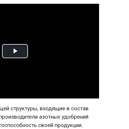
Play
Video
щей структуры, входящие в состав
производители азотных удобрений
тоспособность своей продукции.