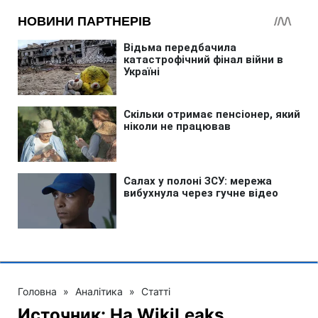
Головна
»
Аналітика
»
Статті
Источник: На WikiLeaks