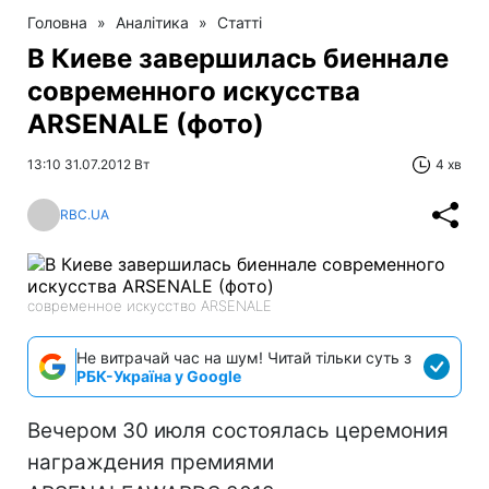
Головна
»
Аналітика
»
Статті
В Киеве завершилась биеннале
современного искусства
ARSENALE (фото)
13:10 31.07.2012 Вт
4 хв
RBC.UA
современное искусство ARSENALE
Не витрачай час на шум! Читай тільки суть з
РБК-Україна у Google
Вечером 30 июля состоялась церемония
награждения премиями