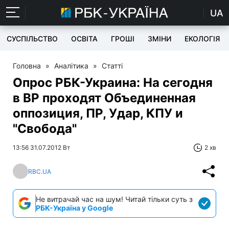
UA
СУСПІЛЬСТВО
ОСВІТА
ГРОШІ
ЗМІНИ
ЕКОЛОГІЯ
Головна
»
Аналітика
»
Статті
Опрос РБК-Украина: На сегодня
в ВР проходят Объединенная
оппозиция, ПР, Удар, КПУ и
"Свобода"
13:56 31.07.2012 Вт
2 хв
RBC.UA
Не витрачай час на шум! Читай тільки суть з
РБК-Україна у Google