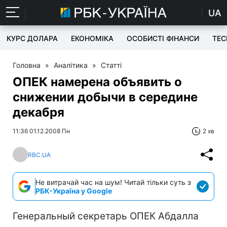
UA
КУРС ДОЛАРА
ЕКОНОМІКА
ОСОБИСТІ ФІНАНСИ
TEC
Головна
»
Аналітика
»
Статті
ОПЕК намерена объявить о
снижении добычи в середине
декабря
11:36 01.12.2008 Пн
2 хв
RBC.UA
Не витрачай час на шум! Читай тільки суть з
РБК-Україна у Google
Генеральный секретарь ОПЕК Абдалла