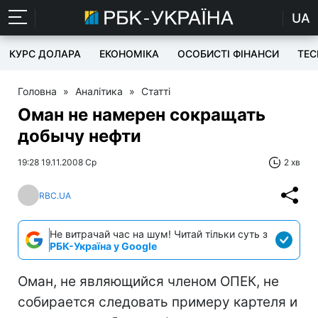
UA
КУРС ДОЛАРА
ЕКОНОМІКА
ОСОБИСТІ ФІНАНСИ
TEC
Головна
»
Аналітика
»
Статті
Оман не намерен сокращать
добычу нефти
19:28 19.11.2008 Ср
2 хв
RBC.UA
Не витрачай час на шум! Читай тільки суть з
РБК-Україна у Google
Оман, не являющийся членом ОПЕК, не
собирается следовать примеру картеля и