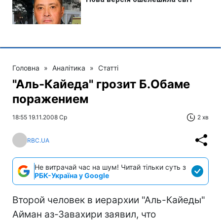
Головна
»
Аналітика
»
Статті
"Аль-Кайеда" грозит Б.Обаме
поражением
18:55 19.11.2008 Ср
2 хв
RBC.UA
Не витрачай час на шум! Читай тільки суть з
РБК-Україна у Google
Второй человек в иерархии "Аль-Кайеды"
Айман аз-Завахири заявил, что