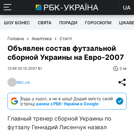
UA
ШОУ БІЗНЕС
СВЯТА
ПОРАДИ
ГОРОСКОПИ
ЦІКАВ
Головна
»
Аналітика
»
Статті
Объявлен состав футзальной
сборной Украины на Евро-2007
12:46 30.10.2007 Вт
2 хв
RBC.UA
Будь у курсі, а не в шоці! Додай змісту своїй
стрічці
разом з РБК-Україна в Google
Главный тренер сборной Украины по
футзалу Геннадий Лисенчук назвал