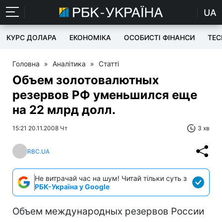
UA
КУРС ДОЛАРА
ЕКОНОМІКА
ОСОБИСТІ ФІНАНСИ
TEC
Головна
»
Аналітика
»
Статті
Объем золотовалютных
резервов РФ уменьшился еще
на 22 млрд долл.
15:21 20.11.2008 Чт
3 хв
RBC.UA
Не витрачай час на шум! Читай тільки суть з
РБК-Україна у Google
Объем международных резервов России