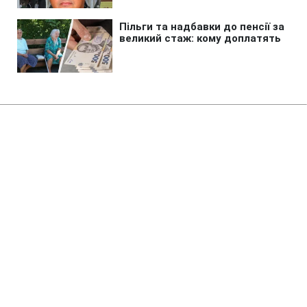
Головна
»
Аналітика
»
Статті
НБУ может снизить учетную
ставку до 8%
12:05 20.11.2008 Чт
2 хв
RBC.UA
Не витрачай час на шум! Читай тільки суть з
РБК-Україна у Google