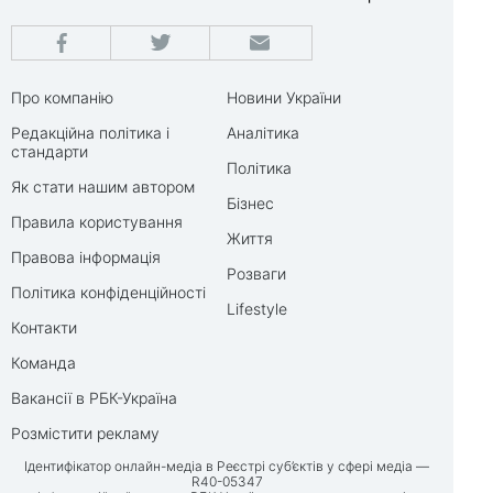
Про компанію
Новини України
Редакційна політика і
Аналітика
стандарти
Політика
Як стати нашим автором
Бізнес
Правила користування
Життя
Правова інформація
Розваги
Політика конфіденційності
Lifestyle
Контакти
Команда
Вакансії в РБК-Україна
Розмістити рекламу
Ідентифікатор онлайн-медіа в Реєстрі суб’єктів у сфері медіа —
R40-05347