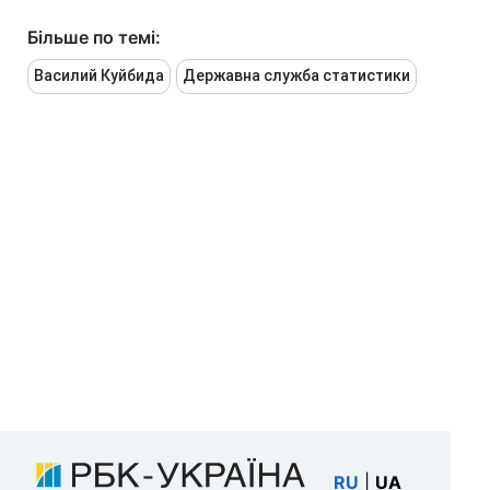
Більше по темі:
Василий Куйбида
Державна служба статистики
RU
|
UA