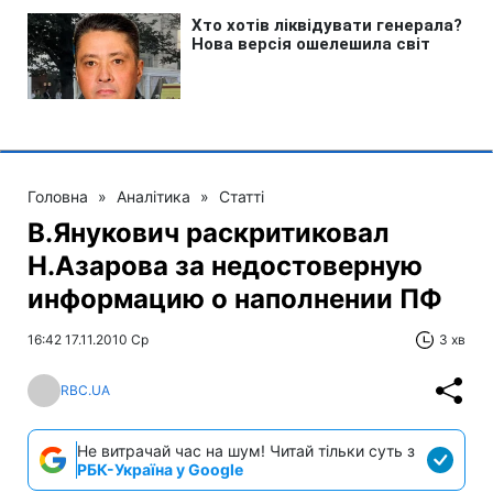
Головна
»
Аналітика
»
Статті
В.Янукович раскритиковал
Н.Азарова за недостоверную
информацию о наполнении ПФ
16:42 17.11.2010 Ср
3 хв
RBC.UA
Не витрачай час на шум! Читай тільки суть з
РБК-Україна у Google