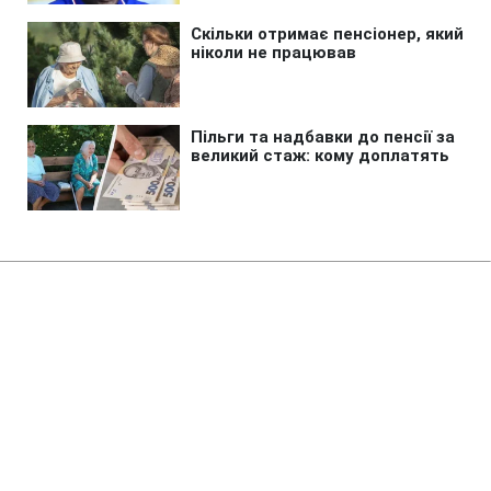
Головна
»
Аналітика
»
Статті
На межбанке евро подешевел
на 11 копеек
16:02 17.11.2010 Ср
2 хв
RBC.UA