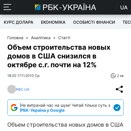
UA
КУРС ДОЛАРА
ЕКОНОМІКА
ОСОБИСТІ ФІНАНСИ
TEC
Головна
»
Аналітика
»
Статті
Объем строительства новых
домов в США снизился в
октябре с.г. почти на 12%
18:20 17.11.2010 Ср
2 хв
RBC.UA
Не витрачай час на шум! Читай тільки суть з
РБК-Україна у Google
Объем строительства новых домов в США