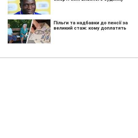
Головна
»
Аналітика
»
Статті
В обменниках вырос курс евро
09:30 24.05.2013 Пт
2 хв
RBC.UA
Не витрачай час на шум! Читай тільки суть з
РБК-Україна у Google