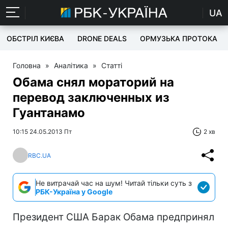
UA
ОБСТРІЛ КИЄВА
DRONE DEALS
ОРМУЗЬКА ПРОТОКА
Головна
»
Аналітика
»
Статті
Обама снял мораторий на
перевод заключенных из
Гуантанамо
10:15 24.05.2013 Пт
2 хв
RBC.UA
Не витрачай час на шум! Читай тільки суть з
РБК-Україна у Google
Президент США Барак Обама предпринял