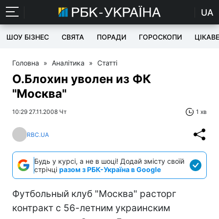
UA
ШОУ БІЗНЕС
СВЯТА
ПОРАДИ
ГОРОСКОПИ
ЦІКАВ
Головна
»
Аналітика
»
Статті
О.Блохин уволен из ФК
"Москва"
10:29 27.11.2008 Чт
1 хв
RBC.UA
Будь у курсі, а не в шоці! Додай змісту своїй
стрічці
разом з РБК-Україна в Google
Футбольный клуб "Москва" расторг
контракт с 56-летним украинским