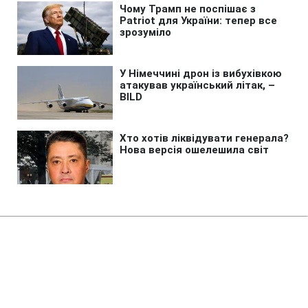
Головна
»
Аналітика
»
Статті
Челси - Бенфика:
"Аристократы" выигрывают