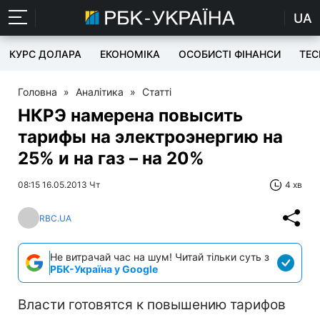
UA
КУРС ДОЛАРА
ЕКОНОМІКА
ОСОБИСТІ ФІНАНСИ
TEC
Головна
»
Аналітика
»
Статті
НКРЭ намерена повысить
тарифы на электроэнергию на
25% и на газ – на 20%
08:15 16.05.2013 Чт
4 хв
RBC.UA
Не витрачай час на шум! Читай тільки суть з
РБК-Україна у Google
Власти готовятся к повышению тарифов