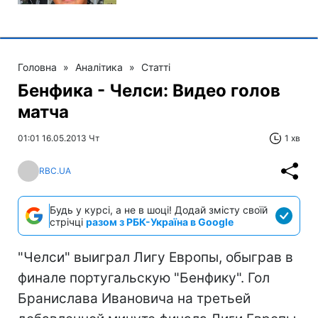
Головна
»
Аналітика
»
Статті
Бенфика - Челси: Видео голов
матча
01:01 16.05.2013 Чт
1 хв
RBC.UA
Будь у курсі, а не в шоці! Додай змісту своїй
стрічці
разом з РБК-Україна в Google
"Челси" выиграл Лигу Европы, обыграв в
финале португальскую "Бенфику". Гол
Бранислава Ивановича на третьей