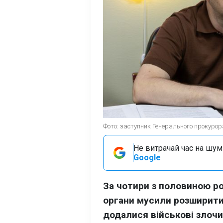
Фото: заступник Генерального прокуро
Не витрачай час на шум!
Google
За чотири з половиною ро
органи мусили розширити
додалися військові злочи