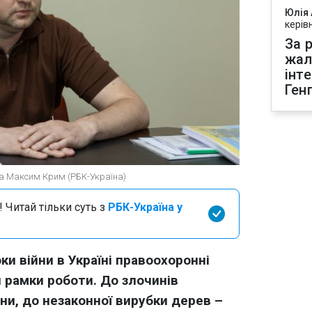
Юлія
керів
За р
жал
інт
Ген
ра Максим Крим (РБК-Україна)
 Читай тільки суть з
РБК-Україна у
ки війни в Україні правоохоронні
 рамки роботи. До злочинів
ни, до незаконної вирубки дерев –