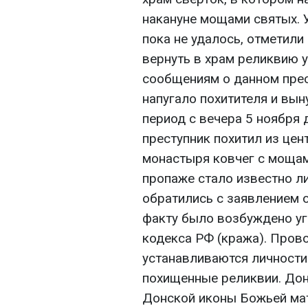
накануне мощами святых. 
пока не удалось, отметили
вернуть в храм реликвию 
сообщениям о данном прес
напугало похитителя и вын
период с вечера 5 ноября 
преступник похитил из це
монастыря ковчег с мощам
пропаже стало известно ли
обратились с заявлением 
факту было возбуждено уг
кодекса РФ (кража). Пров
устанавливаются личности
похищенные реликвии. Дон
Донской иконы Божьей мат