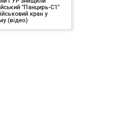
ни ГУР знищили
ійський "Панцирь-С1"
військовий кран у
му (відео)