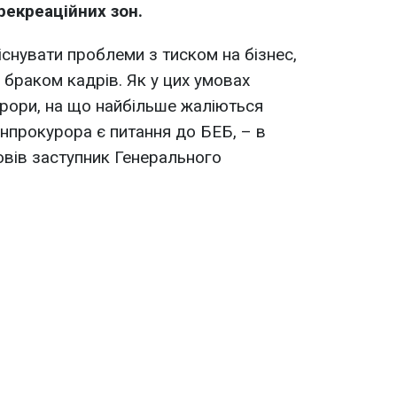
 рекреаційних зон.
снувати проблеми з тиском на бізнес,
і браком кадрів. Як у цих умовах
рори, на що найбільше жаліються
енпрокурора є питання до БЕБ, – в
вів заступник Генерального