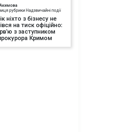
 Акимова
ниця рубрики Надзвичайні події
ік ніхто з бізнесу не
івся на тиск офіційно:
ерв'ю з заступником
прокурора Кримом