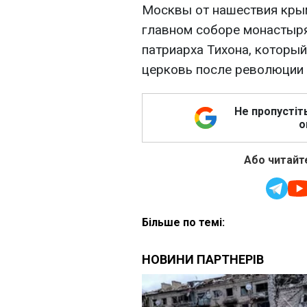
Москвы от нашествия крымс
главном соборе монастыря
патриарха Тихона, которы
церковь после революции 
Не пропустіт
о
Або читайте
Більше по темі: