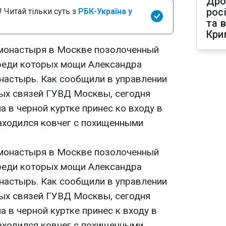
Дро
рос
 Читай тільки суть з
РБК-Україна у
та 
Кри
монастыря в Москве позолоченный
реди которых мощи Александра
настырь. Как сообщили в управлении
ых связей ГУВД Москвы, сегодня
 в черной куртке принес ко входу в
находился ковчег с похищенными
монастыря в Москве позолоченный
реди которых мощи Александра
настырь. Как сообщили в управлении
ых связей ГУВД Москвы, сегодня
 в черной куртке принес к входу в
находился ковчег с похищенными