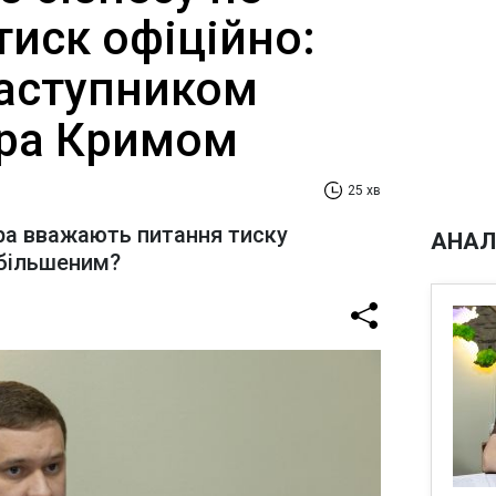
тиск офіційно:
заступником
ра Кримом
25 хв
ра вважають питання тиску
АНАЛ
ебільшеним?