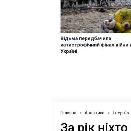
Головна
»
Аналітика
»
Інтерв'ю
За рік ніхто