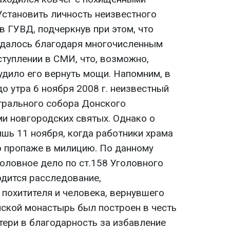
Установить личность неизвестного
 в ГУВД, подчеркнув при этом, что
удалось благодаря многочисленным
туплении в СМИ, что, возможно,
удило его вернуть мощи. Напомним, в
до утра 6 ноября 2008 г. неизвестный
нтрального собора Донского
и новгородских святых. Однако о
шь 11 ноября, когда работники храма
о пропаже в милицию. По данному
оловное дело по ст.158 Уголовного
одится расследование,
 похитителя и человека, вернувшего
ской монастырь был построен в честь
ери в благодарность за избавление