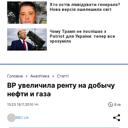
Головна
»
Аналітика
»
Статті
ВР увеличила ренту на добычу
нефти и газа
15:23 18.11.2010 Чт
8 хв
RBC.UA