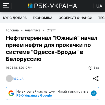
UA
КУРС ДОЛАРА
ЕКОНОМІКА
ОСОБИСТІ ФІНАНСИ
TEC
Головна
»
Аналітика
»
Статті
Нефтетерминал "Южный" начал
прием нефти для прокачки по
системе "Одесса-Броды" в
Белоруссию
16:05 18.11.2010 Чт
3 хв
RBC.UA
Не витрачай час на шум! Читай тільки суть з
РБК-Україна у Google